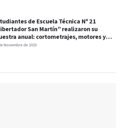
tudiantes de Escuela Técnica Nº 21
ibertador San Martín” realizaron su
estra anual: cortometrajes, motores y
ows en vivo
de Noviembre de 2025