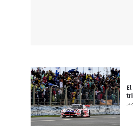
El
tr
14 