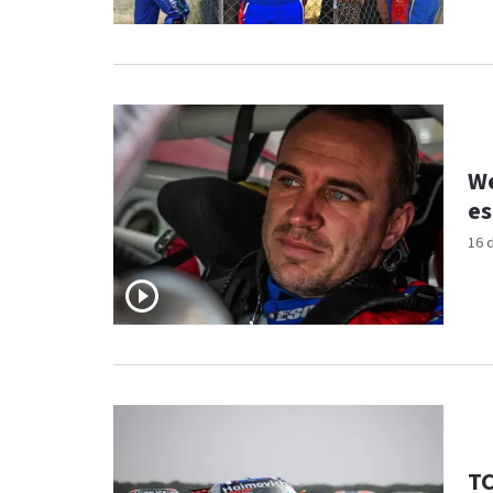
We
es
16 
TC