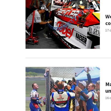
We
co
17 
Ma
un
16 