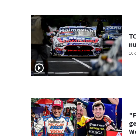
TC
nu
10 
"F
ge
W