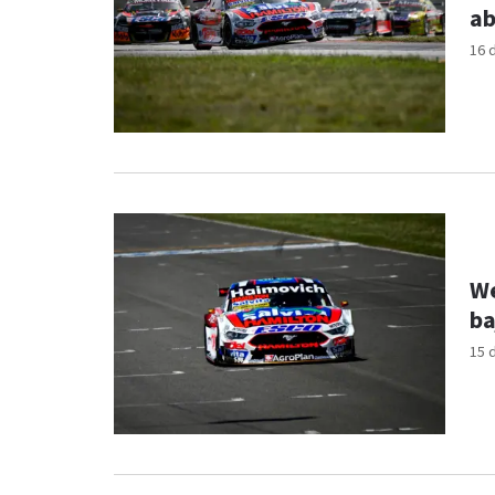
ab
16 
We
ba
15 