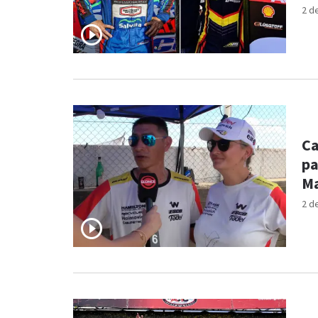
2 d
Ca
pa
Ma
2 d