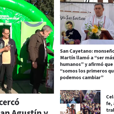
San Cayetano: monseñ
Martín llamó a “ser má
humanos” y afirmó que
“somos los primeros q
podemos cambiar”
Cel
cercó
fe,
tra
San Agustín y