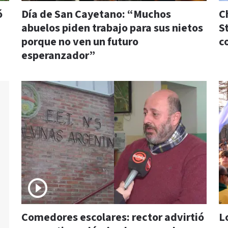
ó
Día de San Cayetano: “Muchos
C
abuelos piden trabajo para sus nietos
S
porque no ven un futuro
c
esperanzador”
Comedores escolares: rector advirtió
Lo