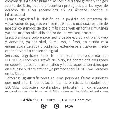
creación del intelecto humano, así como el diseño gráfico y códigos
fuente del Sitio, que se encuentran protegidos por las leyes de
derecho de autor reconocidas en los ámbitos nacional e
internacional.
Frames: Significará la división de la pantalla del programa de
visualización de páginas en Internet en dos o más cuadros a fin de
mostrar contenidos de dos o más sitios web en forma simultánea
y/o para mostrar otro sitio dentro de una ventana o marco.
Links: Significará todo enlace hecho desde el Sitio a otro sitio web
y viceversa, ya sea html, shtml, asp, o flash, no siendo esta
enumeración taxativa y pudiendo extenderse a cualquier medio
capaz de vincular contenido digital.
Servicios: Significará toda la información proporcionada por
ELONCE o Terceros a través del Sitio, los contenidos divulgados
en soporte de papel e informático y todos aquellos servicios que
en el futuro pudiere ofrecer y/o promocionar ELONCE y/o Terceros
en los Sitios.
Terceros: Significarán todas aquellas personas físicas o jurídicas
que mediante la contratación de los Servicios brindados por
ELONCE, publiquen contenidos, publiciten o comercialicen
productos y/o servicios en el Sitio como así también introduzcan
comentarios, consejos y/u opiniones.
Edición N° 8.536 | COPYRIGHT: © 2026 Elonce.com
Público en General: Significará cualquier persona física o jurídica
que tenga acceso al Sitio y a todos los contenidos ahí subidos por
los usuarios y/o terceros.