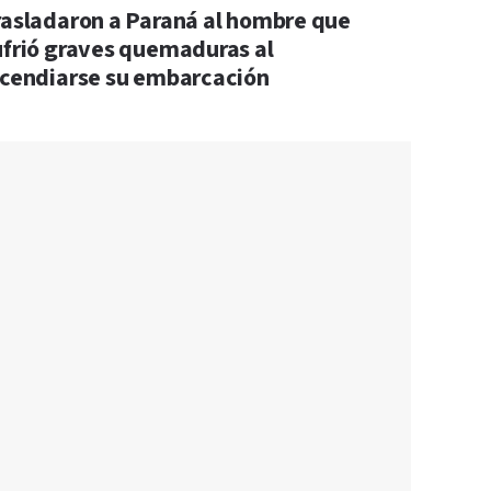
rasladaron a Paraná al hombre que
ufrió graves quemaduras al
ncendiarse su embarcación