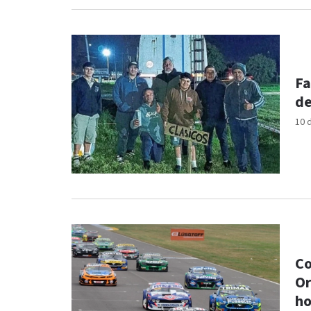
Fa
de
10 
Co
Or
ho