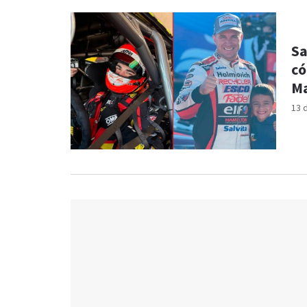
Sa
có
Ma
13 