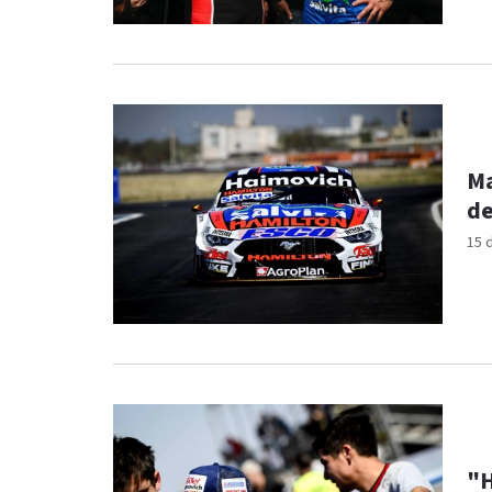
Ma
de
15 
"H