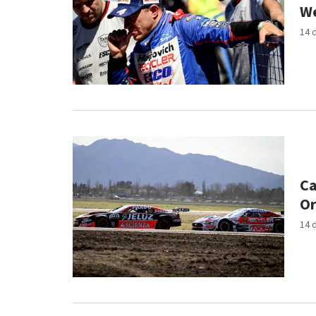
We
14 
Ca
Or
14 