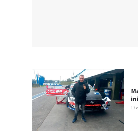
Ma
in
12 