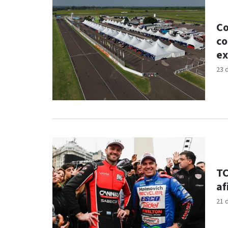
Co
co
ex
23 
TC
af
21 