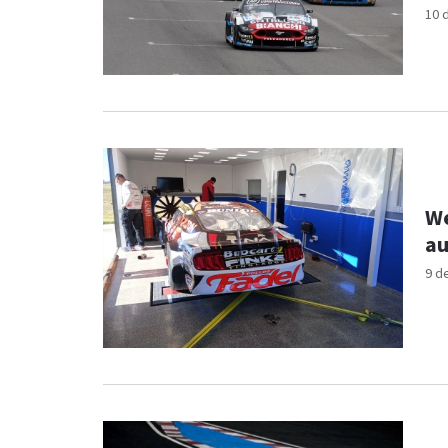
10 
We
au
9 d