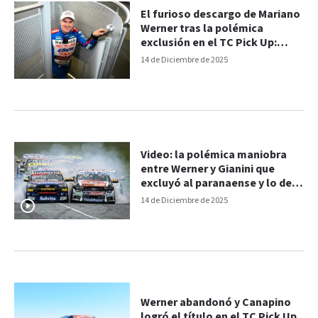
El furioso descargo de Mariano
Werner tras la polémica
exclusión en el TC Pick Up:
“Gianini no sabe perder”
14 de Diciembre de 2025
Video: la polémica maniobra
entre Werner y Gianini que
excluyó al paranaense y lo dejó
fuera de la pelea del título del
14 de Diciembre de 2025
TC Pick Up
Werner abandonó y Canapino
logró el título en el TC Pick Up