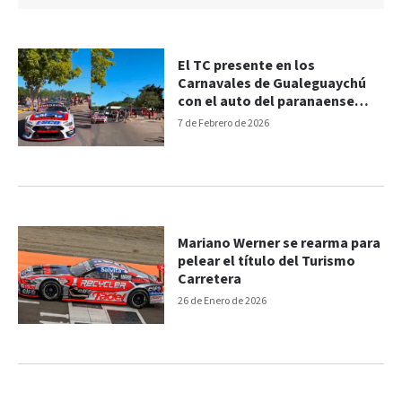
El TC presente en los
Carnavales de Gualeguaychú
con el auto del paranaense
Werner
7 de Febrero de 2026
Mariano Werner se rearma para
pelear el título del Turismo
Carretera
26 de Enero de 2026