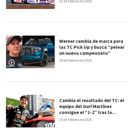
21 de Febrero de 2026
Werner cambia de marca para
las TC Pick Up y busca “pelear
un nuevo campeonato”
18 de Febrero de 2026
Cambia el resultado del TC: el
equipo del Gurí Martínez
consigue el “1-2” tras la
exclusión de Santero
15 de Febrero de 2026