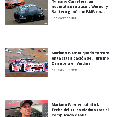
Turismo Carretera: un
neumático retrasó a Werner y
Santero ganó con BMW en
Viedma
8 de Marzo de 2026
Mariano Werner quedó tercero
en la clasificación del Turismo
Carretera en Viedma
7 de Marzo de 2026
Mariano Werner palpitó la
fecha del TC en Viedma tras el
complicado debut