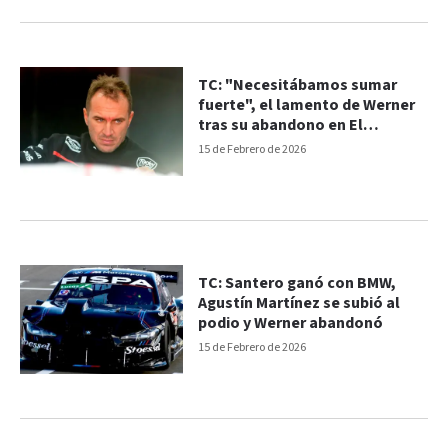
TC: "Necesitábamos sumar
fuerte", el lamento de Werner
tras su abandono en El
Calafate
15 de Febrero de 2026
TC: Santero ganó con BMW,
Agustín Martínez se subió al
podio y Werner abandonó
15 de Febrero de 2026