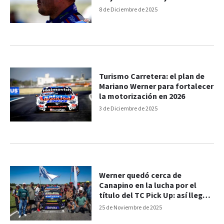
hinchas de Ford
8 de Diciembre de 2025
Turismo Carretera: el plan de
Mariano Werner para fortalecer
la motorización en 2026
3 de Diciembre de 2025
Werner quedó cerca de
Canapino en la lucha por el
título del TC Pick Up: así llegan
a la definición
25 de Noviembre de 2025