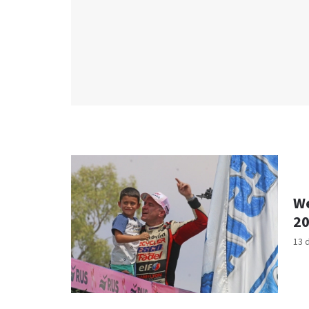
We
20
13 