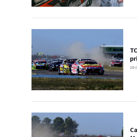
TC
pr
16 
Ca