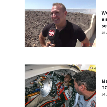
We
en
se
19 
Ma
TC
16 