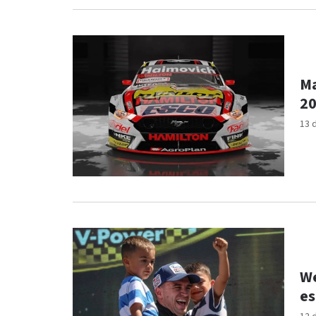
Ma
20
13 
We
es