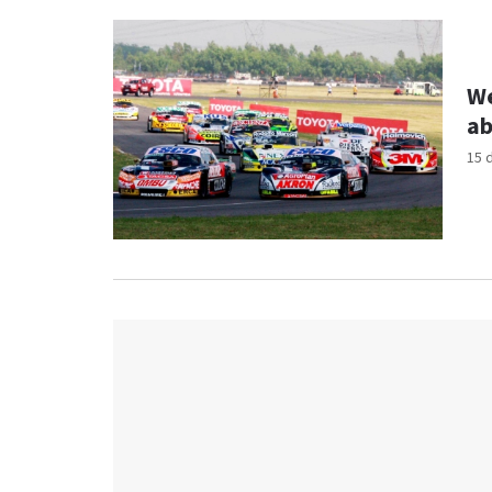
We
ab
15 