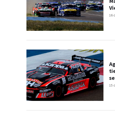
Ma
V
16 
Ag
ti
s
15 