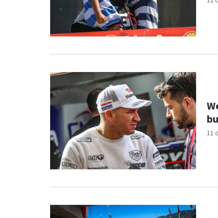
12 
We
bu
11 