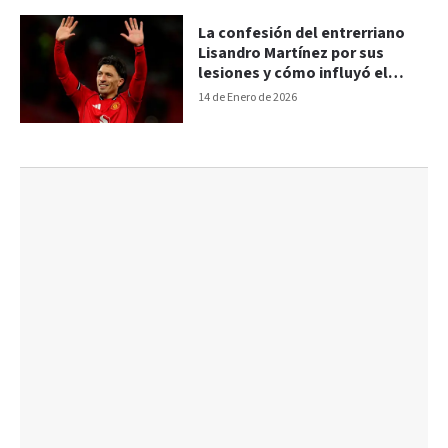
La confesión del entrerriano
Lisandro Martínez por sus
lesiones y cómo influyó el
nacimiento de su hija
14 de Enero de 2026