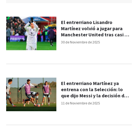
El entrerriano Lisandro
Martínez volvió a jugar para
Manchester United tras casi 10
meses
30 de Noviembre de 2025
El entrerriano Martínez ya
entrena con la Selección: lo
que dijo Messi y la decisión del
técnico
11 de Noviembre de 2025