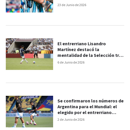
23 de Junio de 2026
El entrerriano Lisandro
Martínez destacó la
mentalidad de la Selección tras
la victoria ante Honduras
6 de Junio de 2026
Se confirmaron los números de
Argentina para el Mundial: el
elegido por el entrerriano
Lisandro Martínez
2 de Junio de 2026