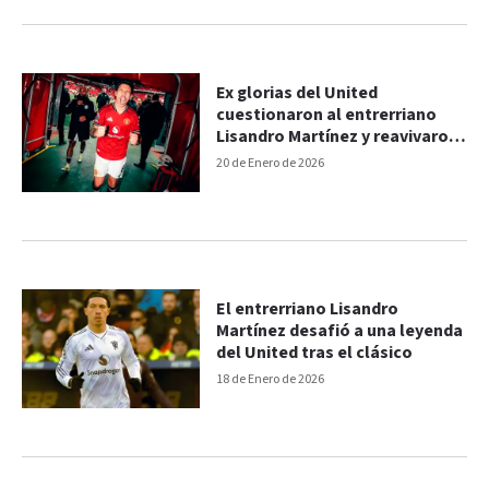
Ex glorias del United
cuestionaron al entrerriano
Lisandro Martínez y reavivaron
la polémica
20 de Enero de 2026
El entrerriano Lisandro
Martínez desafió a una leyenda
del United tras el clásico
18 de Enero de 2026