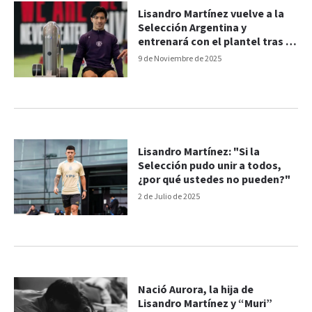
Lisandro Martínez vuelve a la
Selección Argentina y
entrenará con el plantel tras la
lesión
9 de Noviembre de 2025
Lisandro Martínez: "Si la
Selección pudo unir a todos,
¿por qué ustedes no pueden?"
2 de Julio de 2025
Nació Aurora, la hija de
Lisandro Martínez y “Muri”