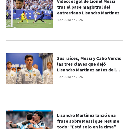
Video: el gol de Lionel Messi
tras el pase magistral del
entrerriano Lisandro Martínez
3 de Julio de 2026
Sus raíces, Messi y Cabo Verde:
las tres claves que dejó
Lisandro Martínez antes de los
dieciseisavos
1 de Julio de 2026
Lisandro Martínez lanzó una
frase sobre Messi que resume
todo: “Está solo en la cima”