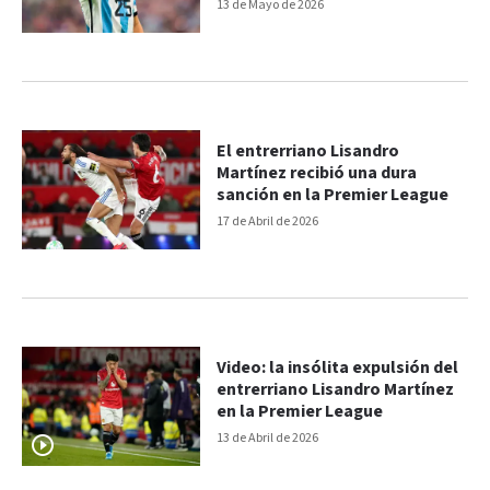
mujer al lado”
13 de Mayo de 2026
El entrerriano Lisandro
Martínez recibió una dura
sanción en la Premier League
17 de Abril de 2026
Video: la insólita expulsión del
entrerriano Lisandro Martínez
en la Premier League
13 de Abril de 2026