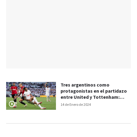
Tres argentinos como
protagonistas en el partidazo
entre United y Tottenham:
goles del 2-2
14 de Enero de 2024