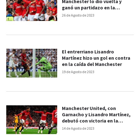
Manchester lo dio vuelta y
ganó un partidazo en la
Premier
26 de Agosto de 2023
El entrerriano Lisandro
Martínez hizo un gol en contra
en la caída del Manchester
19 de Agosto de 2023
Manchester United, con
Garnacho y Lisandro Martínez,
debutó con victoria en la
Premier League
14 de Agosto de 2023