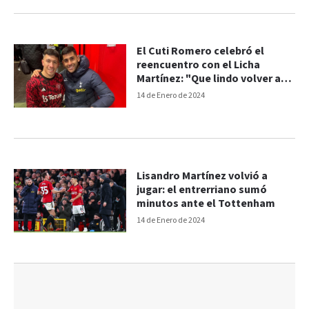
El Cuti Romero celebró el
reencuentro con el Licha
Martínez: "Que lindo volver a
verte hermano mío"
14 de Enero de 2024
Lisandro Martínez volvió a
jugar: el entrerriano sumó
minutos ante el Tottenham
14 de Enero de 2024