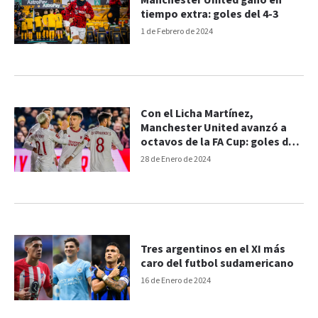
Manchester United ganó en
tiempo extra: goles del 4-3
1 de Febrero de 2024
Con el Licha Martínez,
Manchester United avanzó a
octavos de la FA Cup: goles del
4-2
28 de Enero de 2024
Tres argentinos en el XI más
caro del futbol sudamericano
16 de Enero de 2024