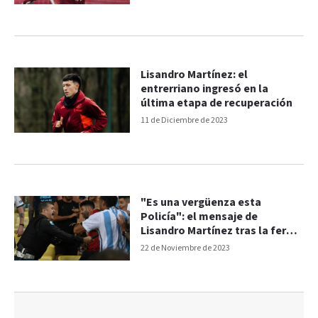
Lisandro Martínez: el
entrerriano ingresó en la
última etapa de recuperación
11 de Diciembre de 2023
"Es una vergüenza esta
Policía": el mensaje de
Lisandro Martínez tras la feroz
represión en el Maracaná
22 de Noviembre de 2023