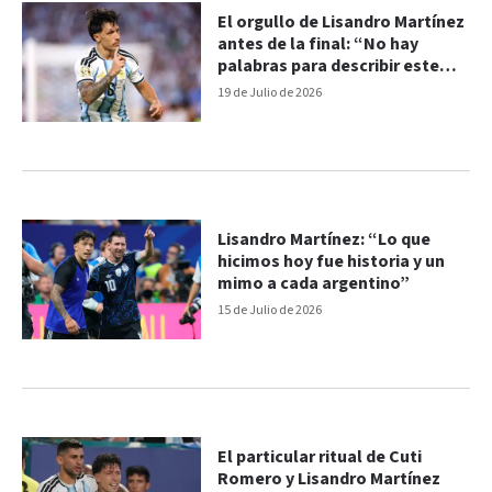
El orgullo de Lisandro Martínez
antes de la final: “No hay
palabras para describir este
grupo”
19 de Julio de 2026
Lisandro Martínez: “Lo que
hicimos hoy fue historia y un
mimo a cada argentino”
15 de Julio de 2026
El particular ritual de Cuti
Romero y Lisandro Martínez