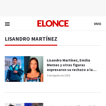
EN VIVO
VIVO
LISANDRO MARTÍNEZ
Lisandro Martínez, Emilia
Mernes y otras figuras
expresaron su rechazo a la
reforma de la Ley de Tierras
5 de Agosto de 2026