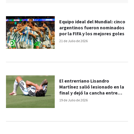
Equipo ideal del Mundial: cinco
argentinos fueron nominados
por la FIFA y los mejores goles
21 de Julio de 2026
El entrerriano Lisandro
Martínez salió lesionado en la
final y dejó la cancha entre
lágrimas
19 de Julio de 2026