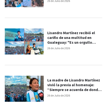
26 de Julio de 2026
Lisandro Martínez recibió el
cariño de una multitud en
Gualeguay: "Es un orgullo
enorme representar a mi
26 de Julio de 2026
ciudad"
La madre de Lisandro Martínez
vivió la previa al homenaje:
“Siempre se acuerda de donde
nació”
26 de Julio de 2026