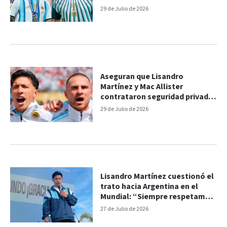
29 de Julio de 2026
Aseguran que Lisandro
Martínez y Mac Allister
contrataron seguridad privada
en Inglaterra
29 de Julio de 2026
Lisandro Martínez cuestionó el
trato hacia Argentina en el
Mundial: “Siempre respetamos
al rival”
27 de Julio de 2026