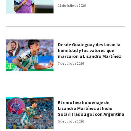
Suiza
11 de Julio de 2026
Desde Gualeguay destacan la
humildad y los valores que
marcaron a Lisandro Martínez
7 de Julio de 2026
El emotivo homenaje de
Lisandro Martínez al Indio
Solari tras su gol con Argentina
5 de Julio de 2026