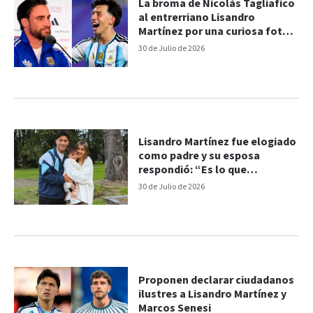
La broma de Nicolás Tagliafico
al entrerriano Lisandro
Martínez por una curiosa foto:
“Te voto”
30 de Julio de 2026
Lisandro Martínez fue elogiado
como padre y su esposa
respondió: “Es lo que
corresponde”
30 de Julio de 2026
Proponen declarar ciudadanos
ilustres a Lisandro Martínez y
Marcos Senesi