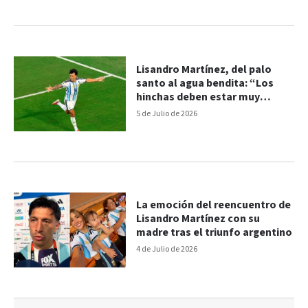
Lisandro Martínez, del palo
santo al agua bendita: “Los
hinchas deben estar muy
orgullosos de la Selección”
5 de Julio de 2026
La emoción del reencuentro de
Lisandro Martínez con su
madre tras el triunfo argentino
4 de Julio de 2026