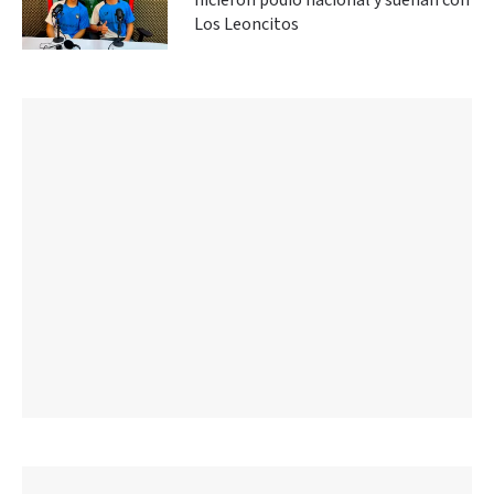
hicieron podio nacional y sueñan con
Los Leoncitos