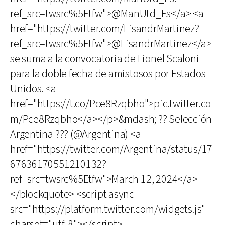
ref_src=twsrc%5Etfw">@ManUtd_Es</a> <a
href="https://twitter.com/LisandrMartinez?
ref_src=twsrc%5Etfw">@LisandrMartinez</a>
se suma a la convocatoria de Lionel Scaloni
para la doble fecha de amistosos por Estados
Unidos. <a
href="https://t.co/Pce8Rzqbho">pic.twitter.co
m/Pce8Rzqbho</a></p>&mdash; ?? Selección
Argentina ??? (@Argentina) <a
href="https://twitter.com/Argentina/status/17
67636170551210132?
ref_src=twsrc%5Etfw">March 12, 2024</a>
</blockquote> <script async
src="https://platform.twitter.com/widgets.js"
charset="utf-8"></script>