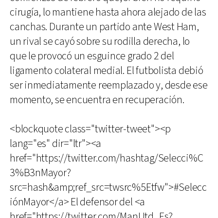
cirugía, lo mantiene hasta ahora alejado de las
canchas. Durante un partido ante West Ham,
un rival se cayó sobre su rodilla derecha, lo
que le provocó un esguince grado 2 del
ligamento colateral medial. El futbolista debió
ser inmediatamente reemplazado y, desde ese
momento, se encuentra en recuperación.
<blockquote class="twitter-tweet"><p
lang="es" dir="ltr"><a
href="https://twitter.com/hashtag/Selecci%C
3%B3nMayor?
src=hash&amp;ref_src=twsrc%5Etfw">#Selecc
iónMayor</a> El defensor del <a
href="https://twitter.com/ManUtd_Es?