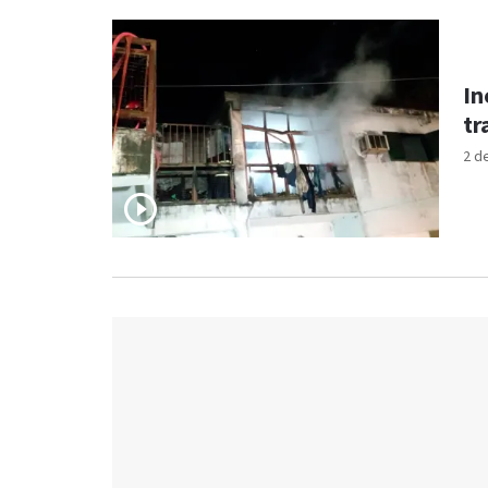
In
tr
2 d