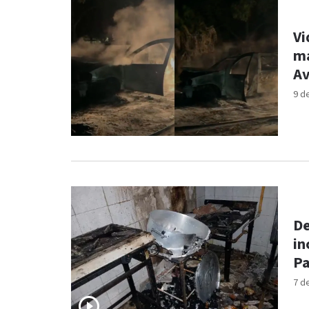
Vi
ma
Av
9 d
De
in
Pa
7 d