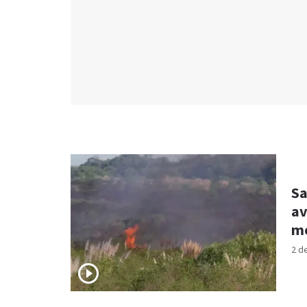
Sa
av
mo
2 d