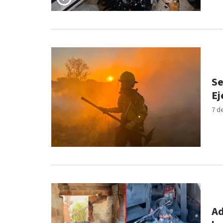
Se
Ej
7 d
Ad