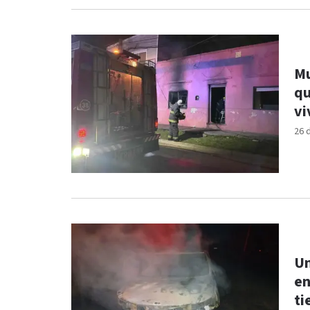
Mu
qu
vi
26 
Un
en
t