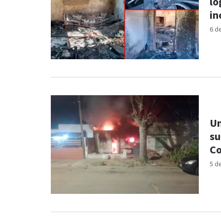
lo
in
6 d
Un
su
Co
5 d