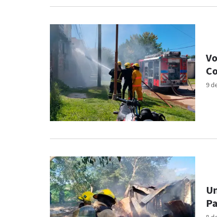
Vo
Co
9 d
Un
Pa