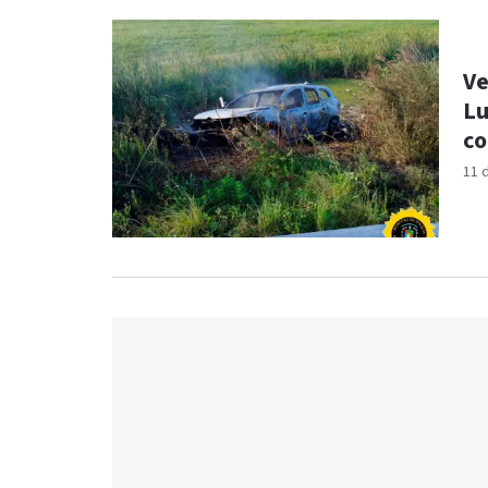
Ve
Lu
co
11 