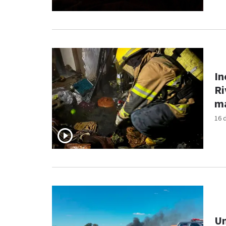
In
Ri
m
16 
Un