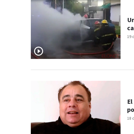
Un
ca
19 
El
po
18 