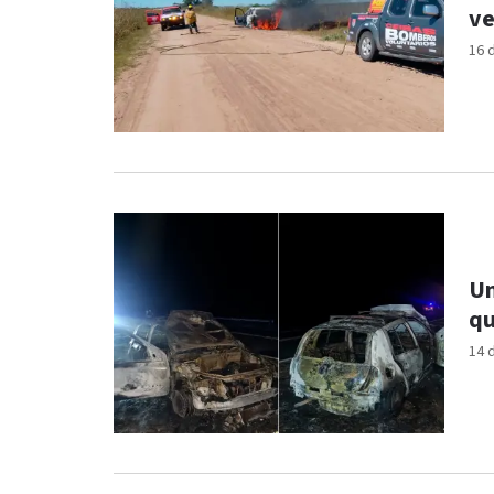
ve
16 
Un 
qu
14 