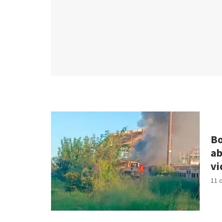
Bo
ab
vi
11 