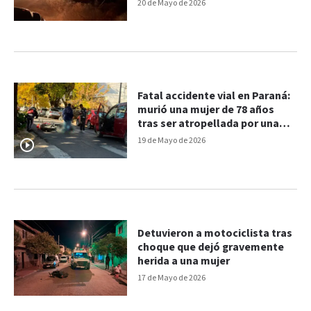
atrapado
20 de Mayo de 2026
Fatal accidente vial en Paraná:
murió una mujer de 78 años
tras ser atropellada por una
moto
19 de Mayo de 2026
Detuvieron a motociclista tras
choque que dejó gravemente
herida a una mujer
17 de Mayo de 2026