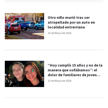
Otro niño murió tras ser
atropellado por un auto en
localidad entrerriana
15 de Mayo de 2026
“Hoy cumplís 15 años y no de la
manera que soñábamos”: el
dolor de familiares de joven
herida en violento choque
13 de Mayo de 2026