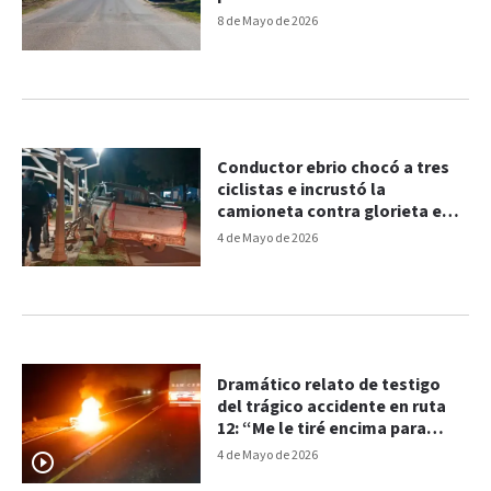
8 de Mayo de 2026
Conductor ebrio chocó a tres
ciclistas e incrustó la
camioneta contra glorieta en
avenida
4 de Mayo de 2026
Dramático relato de testigo
del trágico accidente en ruta
12: “Me le tiré encima para
apagar las llamas”
4 de Mayo de 2026