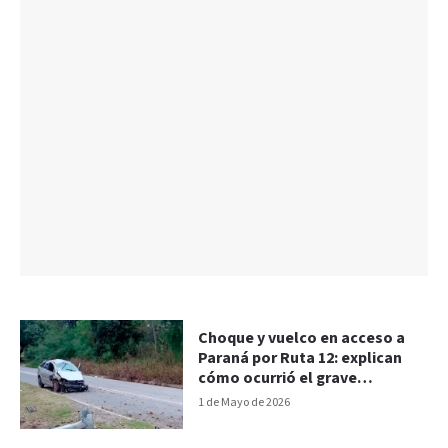
Choque y vuelco en acceso a
Paraná por Ruta 12: explican
cómo ocurrió el grave
accidente
1 de Mayo de 2026