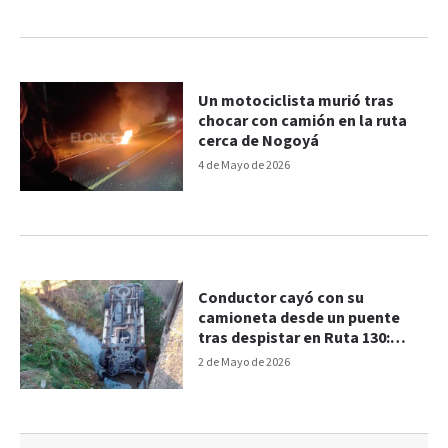
Un motociclista murió tras
chocar con camión en la ruta
cerca de Nogoyá
4 de Mayo de 2026
Conductor cayó con su
camioneta desde un puente
tras despistar en Ruta 130:
sufrió heridas leves
2 de Mayo de 2026