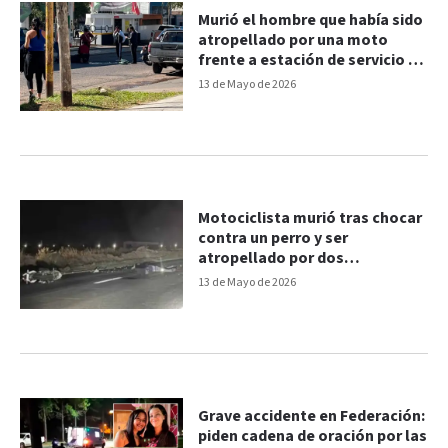
Murió el hombre que había sido
atropellado por una moto
frente a estación de servicio en
Paraná
13 de Mayo de 2026
Motociclista murió tras chocar
contra un perro y ser
atropellado por dos
camionetas
13 de Mayo de 2026
Grave accidente en Federación:
piden cadena de oración por las