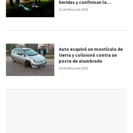
heridas y confirman la
intervención de un cuarto auto
12 de Mayo de 2026
Auto esquivó un montículo de
tierra y colisionó contra un
poste de alumbrado
10 de Mayo de 2026