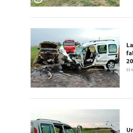
La
fa
2
11 
Un