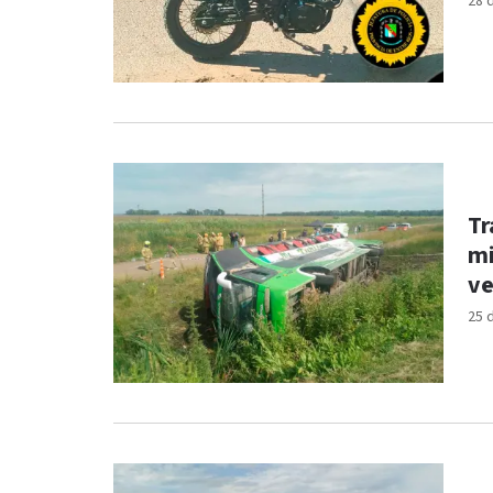
28 
Tr
mi
ve
25 