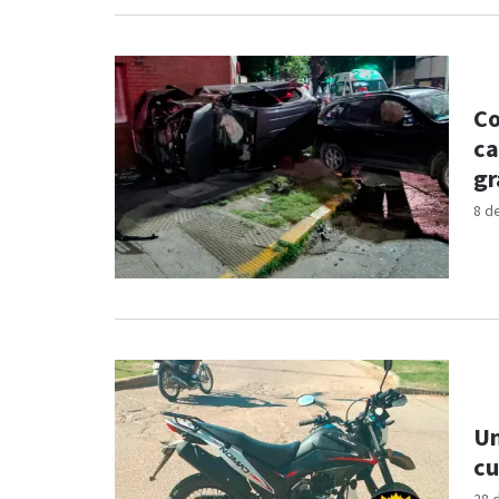
Co
ca
gr
8 d
Un
cu