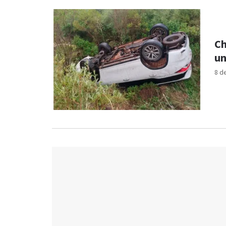
Ch
un
8 d