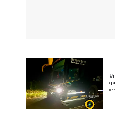
Un
qu
8 d