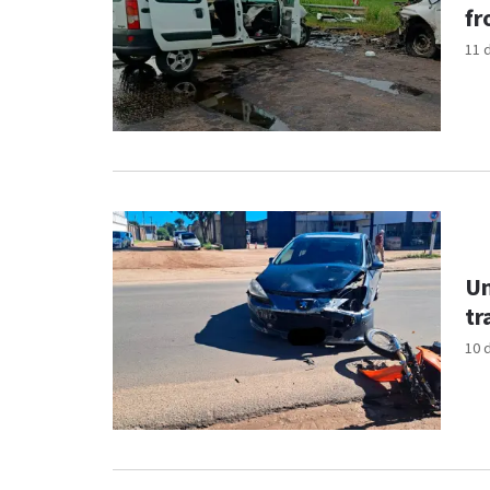
fr
11 
Un
tr
10 