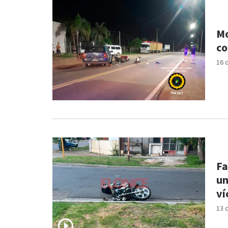
Mo
co
16 
Fa
un
ví
13 