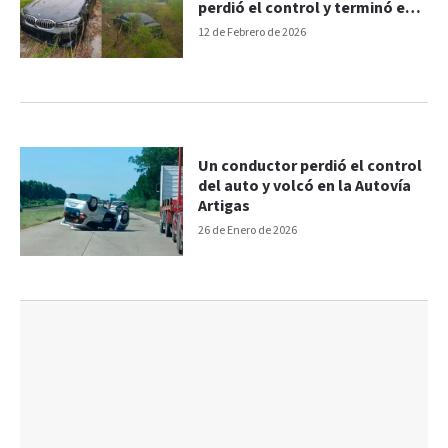
perdió el control y terminó en
la banquina
12 de Febrero de 2026
Un conductor perdió el control
del auto y volcó en la Autovía
Artigas
26 de Enero de 2026