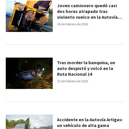
Joven camionero quedó casi
dos horas atrapado tras
violento vuelco en la Autovía
Artigas
26 de Febrero de 2026
Tras morder la banquina, un
auto despistó y volcó en la
Ruta Nacional 14
13 de Febrero de 2026
Accidente en la Autovía Artigas:
un vehículo de alta gama