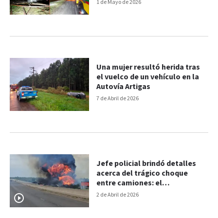
caballo suelto
1 de Mayo de 2026
Una mujer resultó herida tras
el vuelco de un vehículo en la
Autovía Artigas
7 de Abril de 2026
Jefe policial brindó detalles
acerca del trágico choque
entre camiones: el
sobreviviente quedó detenido
2 de Abril de 2026