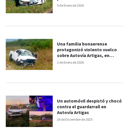
Artigas
5 de Enero de 2026
Una familia bonaerense
protagonizó violento vuelco
sobre Autovía Artigas, en
Ubajay
2 de Enero de 2026
Un automóvil despistó y chocó
contra el guardarraíl en
Autovía Artigas
26 de Diciembre de 2025