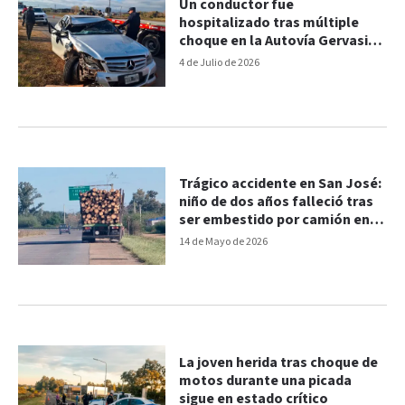
Un conductor fue
hospitalizado tras múltiple
choque en la Autovía Gervasio
Artigas
4 de Julio de 2026
Trágico accidente en San José:
niño de dos años falleció tras
ser embestido por camión en
Autovía Artigas
14 de Mayo de 2026
La joven herida tras choque de
motos durante una picada
sigue en estado crítico