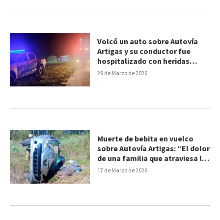
Volcó un auto sobre Autovía
Artigas y su conductor fue
hospitalizado con heridas
graves
29 de Marzo de 2026
Muerte de bebita en vuelco
sobre Autovía Artigas: “El dolor
de una familia que atraviesa la
piel”
17 de Marzo de 2026