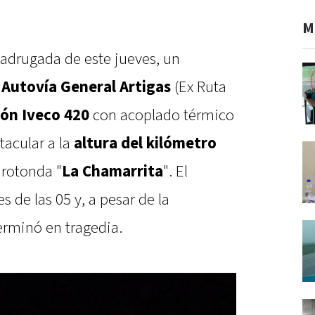
M
madrugada de este jueves, un
a
Autovía General Artigas
(Ex Ruta
ón Iveco 420
con acoplado térmico
tacular a la
altura del kilómetro
a rotonda "
La Chamarrita
". El
s de las 05 y, a pesar de la
erminó en tragedia.