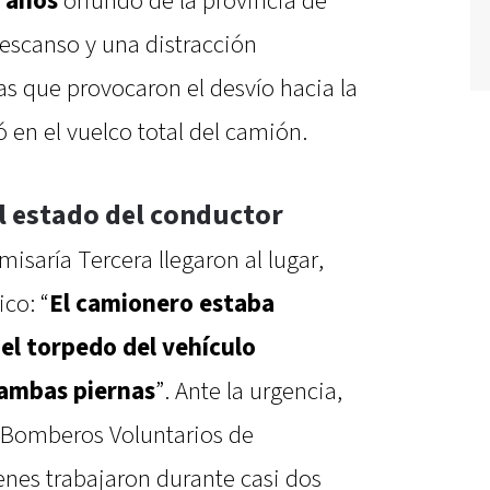
2 años
oriundo de la provincia de
descanso y una distracción
 que provocaron el desvío hacia la
ó en el vuelco total del camión.
l estado del conductor
isaría Tercera llegaron al lugar,
co: “
El camionero estaba
 el torpedo del vehículo
ambas piernas
”. Ante la urgencia,
os Bomberos Voluntarios de
nes trabajaron durante casi dos