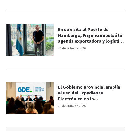
En su visita al Puerto de
Hamburgo, Frigerio impulsó la
agenda exportadora y logística
de Entre Ríos
24 de Julio de 2026
El Gobierno provincial amplía
el uso del Expediente
Electrónico en la
administración pública
23 de Julio de 2026