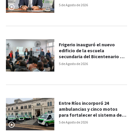
histórico”, dijo Frigerio
5 de Agosto de 2026
Frigerio inauguró el nuevo
edificio de la escuela
secundaria del Bicentenario de
Paraná
5 de Agosto de 2026
Entre Ríos incorporó 24
ambulancias y cinco motos
para fortalecer el sistema de
salud
5 de Agosto de 2026