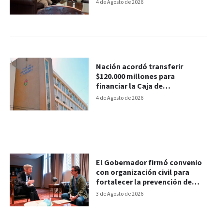
Federación
4 de Agosto de 2026
Nación acordó transferir
$120.000 millones para
financiar la Caja de
Jubilaciones de Entre Ríos
4 de Agosto de 2026
El Gobernador firmó convenio
con organización civil para
fortalecer la prevención de
adicciones
3 de Agosto de 2026