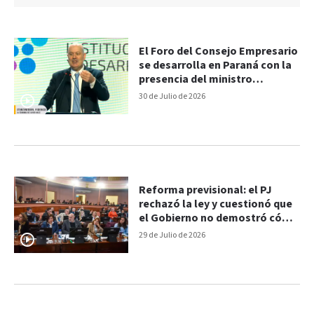
El Foro del Consejo Empresario
se desarrolla en Paraná con la
presencia del ministro
Sturzenegger
30 de Julio de 2026
Reforma previsional: el PJ
rechazó la ley y cuestionó que
el Gobierno no demostró cómo
reducirá el déficit
29 de Julio de 2026