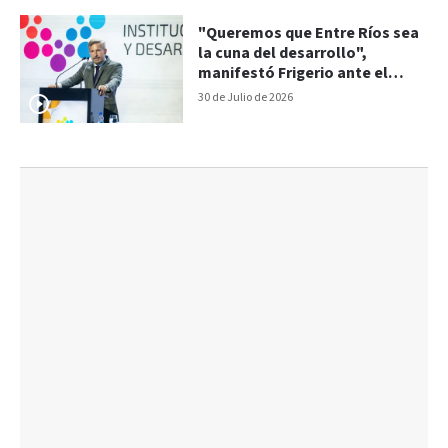
"Queremos que Entre Ríos sea
la cuna del desarrollo",
manifestó Frigerio ante el
Consejo Empresario
30 de Julio de 2026