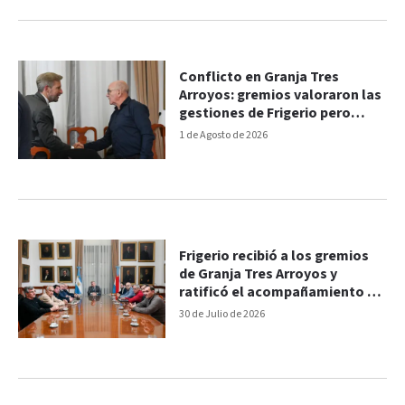
Conflicto en Granja Tres
Arroyos: gremios valoraron las
gestiones de Frigerio pero
reclamaron soluciones
1 de Agosto de 2026
Frigerio recibió a los gremios
de Granja Tres Arroyos y
ratificó el acompañamiento a
los trabajadores
30 de Julio de 2026