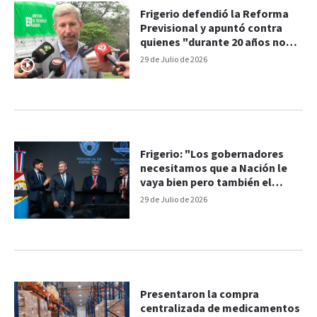
Frigerio defendió la Reforma
Previsional y apuntó contra
quienes "durante 20 años no
hicieron nada"
29 de Julio de 2026
Frigerio: "Los gobernadores
necesitamos que a Nación le
vaya bien pero también el
gobierno nacional necesita que
29 de Julio de 2026
a las provincias nos vaya bien"
Presentaron la compra
centralizada de medicamentos