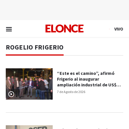
EN VIVO
VIVO
ROGELIO FRIGERIO
“Este es el camino”, afirmó
Frigerio al inaugurar
ampliación industrial de US$3
millones bajo el RINI
7 de Agosto de 2026