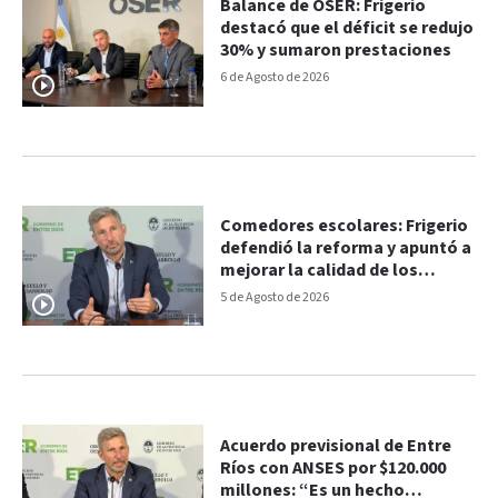
Balance de OSER: Frigerio
destacó que el déficit se redujo
30% y sumaron prestaciones
6 de Agosto de 2026
Comedores escolares: Frigerio
defendió la reforma y apuntó a
mejorar la calidad de los
alimentos
5 de Agosto de 2026
Acuerdo previsional de Entre
Ríos con ANSES por $120.000
millones: “Es un hecho