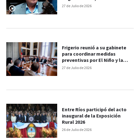
destacó el trabajo conjunto
27 de Julio de 2026
Frigerio reunió a su gabinete
para coordinar medidas
preventivas por El Niño y la
crecida de los ríos
27 de Julio de 2026
Entre Ríos participó del acto
inaugural de la Exposición
Rural 2026
26 de Julio de 2026