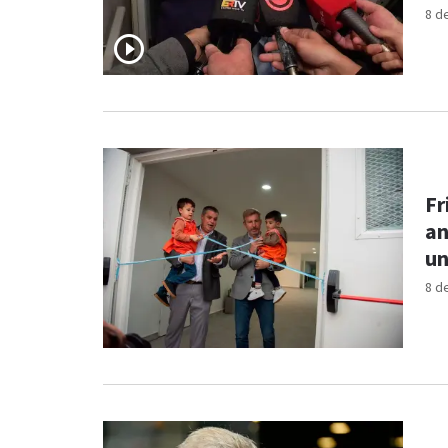
8 d
Fr
an
un
8 d