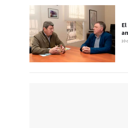
El
am
10 