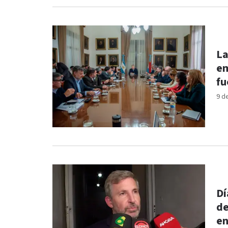
La
em
fu
9 d
Dí
de
en