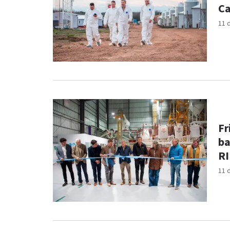
Ca
11 
Fr
ba
RI
11 