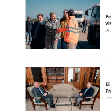
Fr
vi
16 
El
Fr
12 