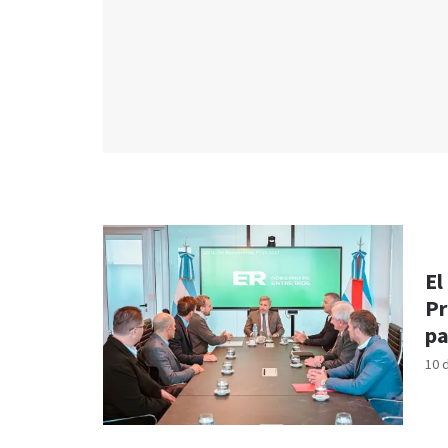
El
Pr
pa
10 