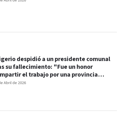
de Abril de 2026
igerio despidió a un presidente comunal
as su fallecimiento: "Fue un honor
mpartir el trabajo por una provincia
jor"
de Abril de 2026