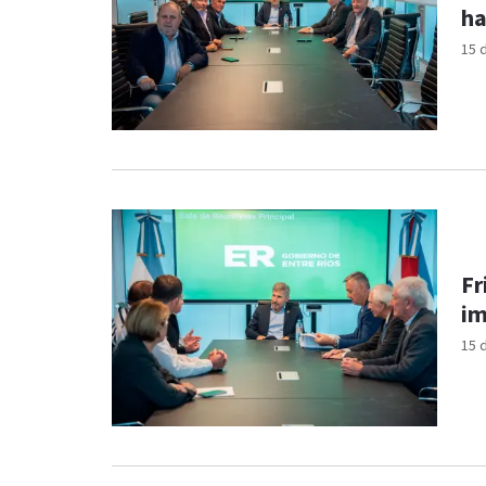
ha
15 
Fr
im
15 