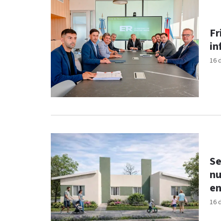
Fr
in
16 
Se
nu
en
16 