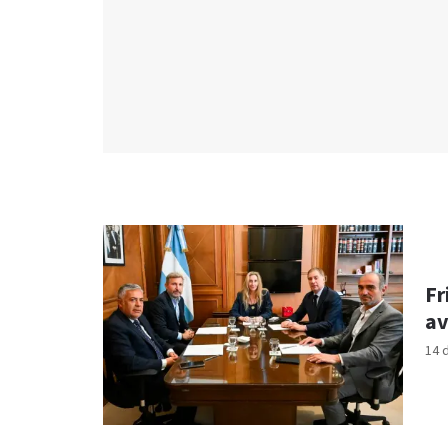
Fr
av
14 