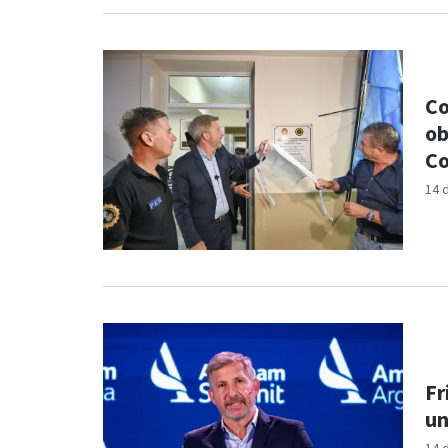
Co
ob
Co
14 
Fr
un