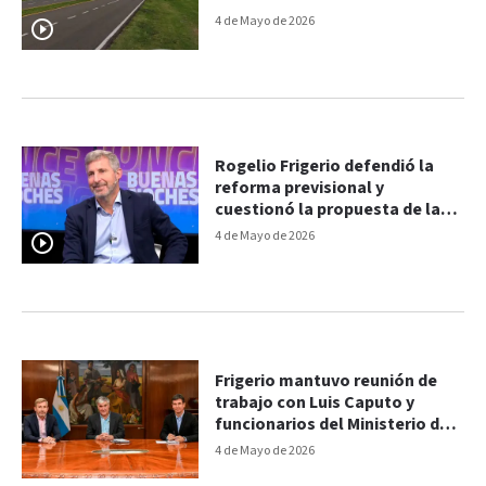
4 de Mayo de 2026
Rogelio Frigerio defendió la
reforma previsional y
cuestionó la propuesta de la
Multisectorial
4 de Mayo de 2026
Frigerio mantuvo reunión de
trabajo con Luis Caputo y
funcionarios del Ministerio de
Economía
4 de Mayo de 2026