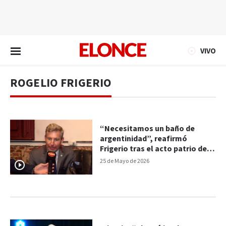
EN VIVO
VIVO
ROGELIO FRIGERIO
“Necesitamos un baño de
argentinidad”, reafirmó
Frigerio tras el acto patrio del
25 de Mayo
25 de Mayo de 2026