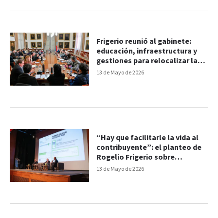
Frigerio reunió al gabinete:
educación, infraestructura y
gestiones para relocalizar la
refinería
13 de Mayo de 2026
“Hay que facilitarle la vida al
contribuyente”: el planteo de
Rogelio Frigerio sobre
impuestos
13 de Mayo de 2026