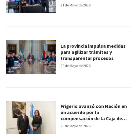
tecnología
21 de Mayo de 2026
La provincia impulsa medidas
para agilizar trámites y
transparentar procesos
20 de Mayo de 2026
Frigerio avanzó con Nación en
un acuerdo por la
compensación de la Caja de
Jubilaciones
20 de Mayo de 2026