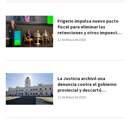
Frigerio impulsa nuevo pacto
fiscal para eliminar las
retenciones y otros impuestos
al agro
12 de Mayo de 2026
La Justicia archivó una
denuncia contra el gobierno
provincial y descartó
irregularidades
11 de Mayo de 2026