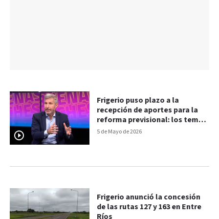
Frigerio puso plazo a la
recepción de aportes para la
reforma previsional: los temas
de la reunión de gabinete
5 de Mayo de 2026
Frigerio anunció la concesión
de las rutas 127 y 163 en Entre
Ríos