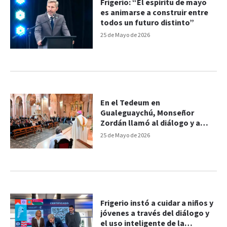
Frigerio: “El espíritu de mayo
es animarse a construir entre
todos un futuro distinto”
25 de Mayo de 2026
En el Tedeum en
Gualeguaychú, Monseñor
Zordán llamó al diálogo y a
reconstruir la esperanza
25 de Mayo de 2026
Frigerio instó a cuidar a niños y
jóvenes a través del diálogo y
el uso inteligente de la