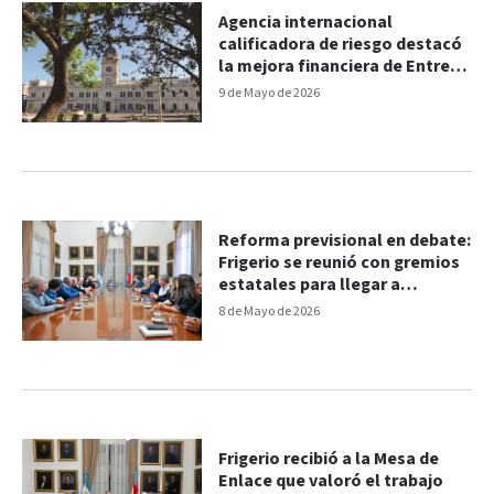
Agencia internacional
calificadora de riesgo destacó
la mejora financiera de Entre
Ríos
9 de Mayo de 2026
Reforma previsional en debate:
Frigerio se reunió con gremios
estatales para llegar a
consensos
8 de Mayo de 2026
Frigerio recibió a la Mesa de
Enlace que valoró el trabajo