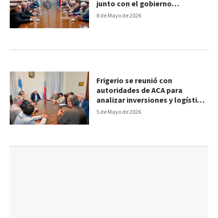
junto con el gobierno
provincial
8 de Mayo de 2026
Frigerio se reunió con
autoridades de ACA para
analizar inversiones y logística
productiva en la provincia
5 de Mayo de 2026