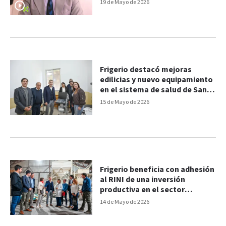
humano
19 de Mayo de 2026
Frigerio destacó mejoras
edilicias y nuevo equipamiento
en el sistema de salud de Santa
Elena
15 de Mayo de 2026
Frigerio beneficia con adhesión
al RINI de una inversión
productiva en el sector
arrocero
14 de Mayo de 2026