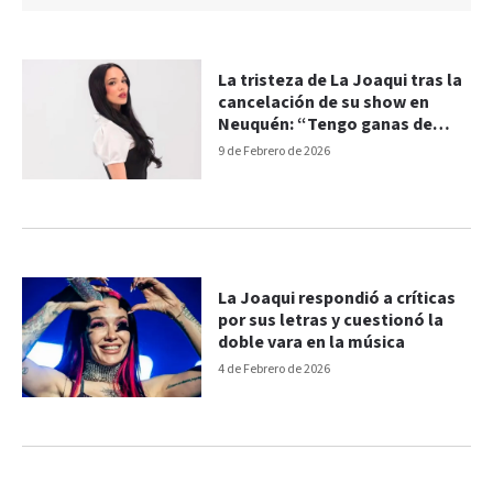
La tristeza de La Joaqui tras la
cancelación de su show en
Neuquén: “Tengo ganas de
llorar”
9 de Febrero de 2026
La Joaqui respondió a críticas
por sus letras y cuestionó la
doble vara en la música
4 de Febrero de 2026