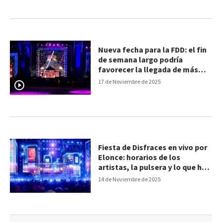
Nueva fecha para la FDD: el fin
de semana largo podría
favorecer la llegada de más
público
17 de Noviembre de 2025
Fiesta de Disfraces en vivo por
Elonce: horarios de los
artistas, la pulsera y lo que hay
que saber
14 de Noviembre de 2025