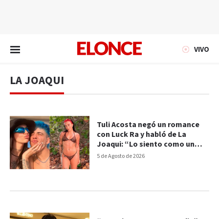
EN VIVO
VIVO
LA JOAQUI
Tuli Acosta negó un romance
con Luck Ra y habló de La
Joaqui: “Lo siento como un
hermano”
5 de Agosto de 2026