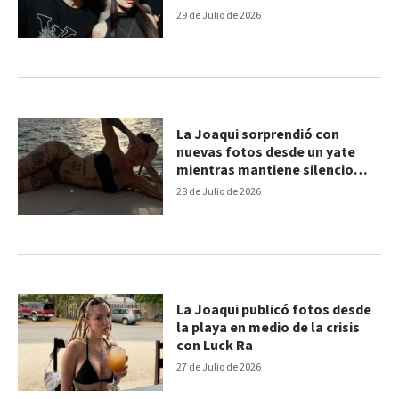
distintos”
29 de Julio de 2026
La Joaqui sorprendió con
nuevas fotos desde un yate
mientras mantiene silencio
sobre Luck Ra
28 de Julio de 2026
La Joaqui publicó fotos desde
la playa en medio de la crisis
con Luck Ra
27 de Julio de 2026