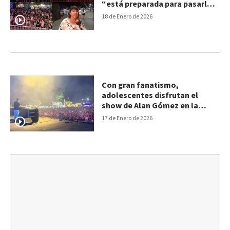
“está preparada para pasarla
bien”
18 de Enero de 2026
Con gran fanatismo,
adolescentes disfrutan el
show de Alan Gómez en la
Fiesta de la Playa de Río
17 de Enero de 2026