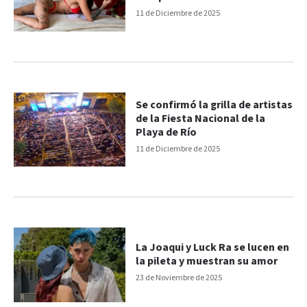
con microbikinis rojo fuego y
11 de Diciembre de 2025
animal print
Se confirmó la grilla de artistas
de la Fiesta Nacional de la
Playa de Río
11 de Diciembre de 2025
La Joaqui y Luck Ra se lucen en
la pileta y muestran su amor
23 de Noviembre de 2025