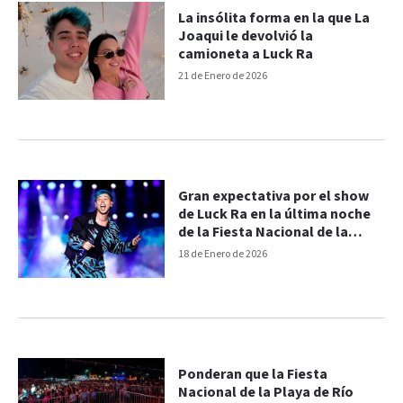
La insólita forma en la que La
Joaqui le devolvió la
camioneta a Luck Ra
21 de Enero de 2026
Gran expectativa por el show
de Luck Ra en la última noche
de la Fiesta Nacional de la
Playa de Río
18 de Enero de 2026
Ponderan que la Fiesta
Nacional de la Playa de Río