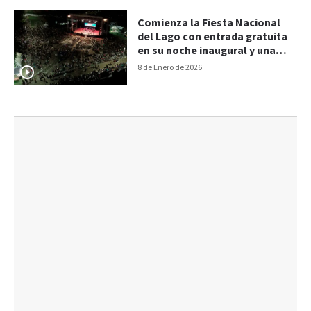
Comienza la Fiesta Nacional
del Lago con entrada gratuita
en su noche inaugural y una
grilla destacada
8 de Enero de 2026