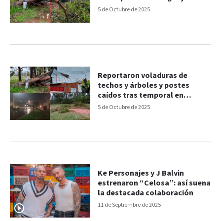
5 de Octubre de 2025
Reportaron voladuras de
techos y árboles y postes
caídos tras temporal en
Concepción del Uruguay
5 de Octubre de 2025
Ke Personajes y J Balvin
estrenaron “Celosa”: así suena
la destacada colaboración
11 de Septiembre de 2025