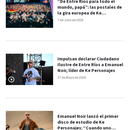
“De Entre Ríos para todo el
mundo, papá”: las postales de
la gira europea de Ke
Personajes
7 de Julio de 2026
Impulsan declarar Ciudadano
Ilustre de Entre Ríos a Emanuel
Noir, líder de Ke Personajes
27 de Mayo de 2026
Emanuel Noir lanzó el primer
disco de estudio de Ke
Personajes: “Cuando uno