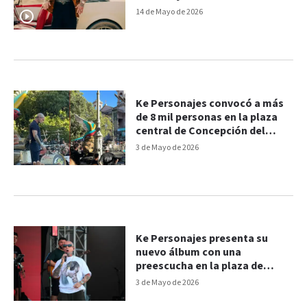
siente profundo, avanza
14 de Mayo de 2026
rápido”
Ke Personajes convocó a más
de 8 mil personas en la plaza
central de Concepción del
Uruguay y presentó su nuevo
3 de Mayo de 2026
álbum
Ke Personajes presenta su
nuevo álbum con una
preescucha en la plaza de
Concepción del Uruguay
3 de Mayo de 2026