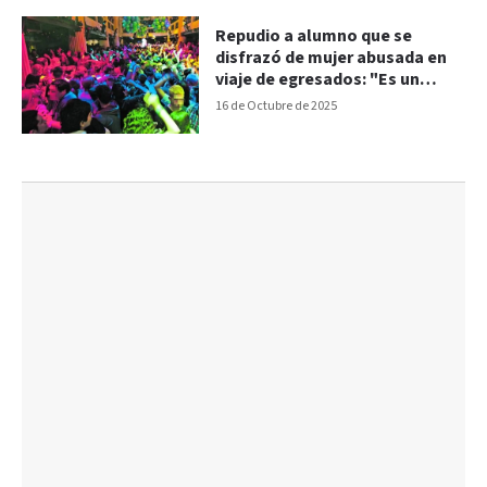
Repudio a alumno que se
disfrazó de mujer abusada en
viaje de egresados: "Es un
atentado"
16 de Octubre de 2025