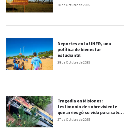
28 de Octubre de 2025
Deportes en la UNER, una
política de bienestar
estudiantil
28 de Octubre de 2025
Tragedia en Misiones:
testimonio de sobreviviente
que arriesgó su vida para salvar
a otro pasajero
27 de Octubre de 2025