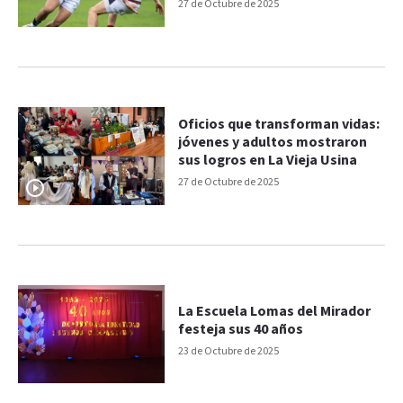
Litoral
27 de Octubre de 2025
Oficios que transforman vidas:
jóvenes y adultos mostraron
sus logros en La Vieja Usina
27 de Octubre de 2025
La Escuela Lomas del Mirador
festeja sus 40 años
23 de Octubre de 2025