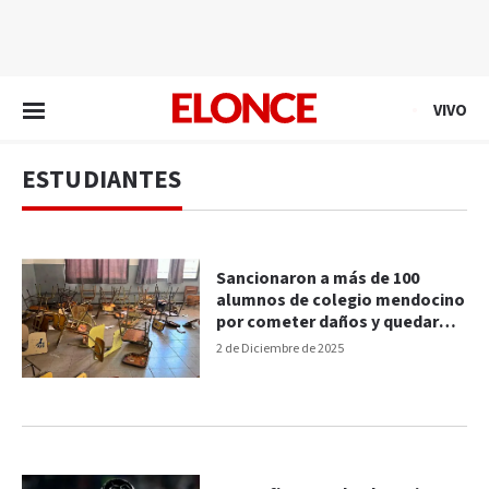
EN VIVO
VIVO
ESTUDIANTES
Sancionaron a más de 100
alumnos de colegio mendocino
por cometer daños y quedaron
libres
2 de Diciembre de 2025