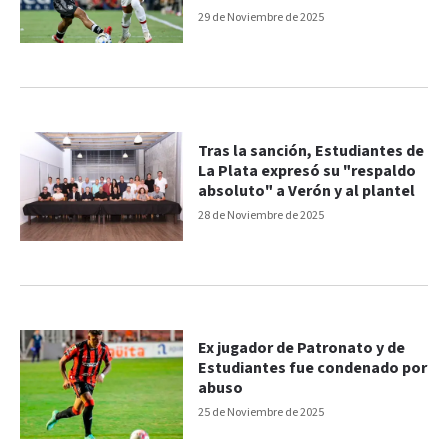
Clausura
29 de Noviembre de 2025
Tras la sanción, Estudiantes de
La Plata expresó su "respaldo
absoluto" a Verón y al plantel
28 de Noviembre de 2025
Ex jugador de Patronato y de
Estudiantes fue condenado por
abuso
25 de Noviembre de 2025