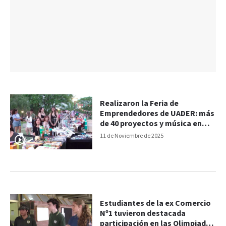
Realizaron la Feria de
Emprendedores de UADER: más
de 40 proyectos y música en
vivo en el Campus
11 de Noviembre de 2025
Estudiantes de la ex Comercio
Nº1 tuvieron destacada
participación en las Olimpiadas