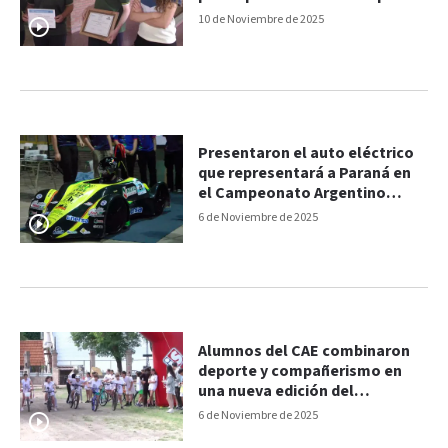
Nacionales de Física y Química
10 de Noviembre de 2025
Presentaron el auto eléctrico
que representará a Paraná en
el Campeonato Argentino
Desafío Eco YPF 2025
6 de Noviembre de 2025
Alumnos del CAE combinaron
deporte y compañerismo en
una nueva edición del
“Dúotriatlón”
6 de Noviembre de 2025