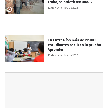
trabajos prácticos: una
celebración de la Educación
12 de Noviembre de 2025
Técnica
En Entre Ríos más de 22.000
estudiantes realizan la prueba
Aprender
12 de Noviembre de 2025