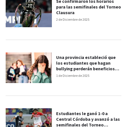
Se confirmaron los horarios
para las semifinales del Torneo
Clausura
2 de Diciembre de 2025
Una provincia estableció que
los estudiantes que hagan
bullying perderán beneficios
económicos
1 de Diciembre de 2025
Estudiantes le ganó 1-0 a
Central Córdoba y avanzó a las
semifinales del Torneo