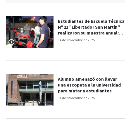
Estudiantes de Escuela Técnica
Nº 21 "Libertador San Martín”
realizaron su muestra anual:
cortometrajes, motores y
14 de Noviembre de 2025
shows en vivo
Alumno amenazó con llevar
una escopeta a la universidad
para matar a estudiantes
14 de Noviembre de 2025