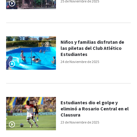
que siga siendo la mejor de
25 de Noviembre de 2025
Entre Ríos”
Niños y familias disfrutan de
las piletas del Club Atlético
Estudiantes
24 de Noviembre de 2025
Estudiantes dio el golpe y
eliminó a Rosario Central en el
Clausura
23 de Noviembre de 2025