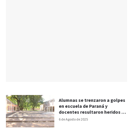
Alumnas se trenzaron a golpes
en escuela de Paraná y
docentes resultaron heridos al
separarlas
6 de Agosto de 2025