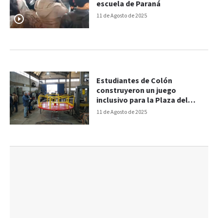
escuela de Paraná
11 de Agosto de 2025
Estudiantes de Colón
construyeron un juego
inclusivo para la Plaza del
barrio Ombú
11 de Agosto de 2025