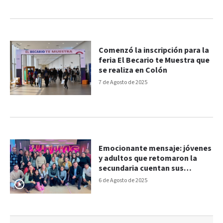
Comenzó la inscripción para la
feria El Becario te Muestra que
se realiza en Colón
7 de Agosto de 2025
Emocionante mensaje: jóvenes
y adultos que retomaron la
secundaria cuentan sus
historias y alientan a no
6 de Agosto de 2025
rendirse