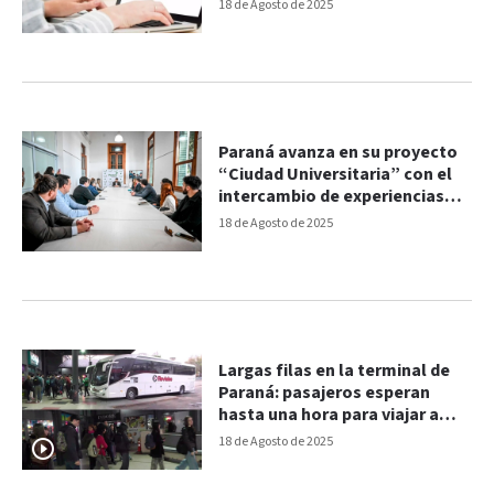
anotarse
18 de Agosto de 2025
Paraná avanza en su proyecto
“Ciudad Universitaria” con el
intercambio de experiencias
con Córdoba
18 de Agosto de 2025
Largas filas en la terminal de
Paraná: pasajeros esperan
hasta una hora para viajar a
Santa Fe
18 de Agosto de 2025