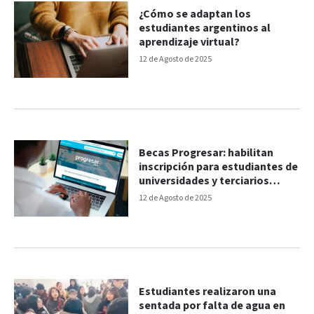
¿Cómo se adaptan los
estudiantes argentinos al
aprendizaje virtual?
12 de Agosto de 2025
Becas Progresar: habilitan
inscripción para estudiantes de
universidades y terciarios
privados
12 de Agosto de 2025
Estudiantes realizaron una
sentada por falta de agua en