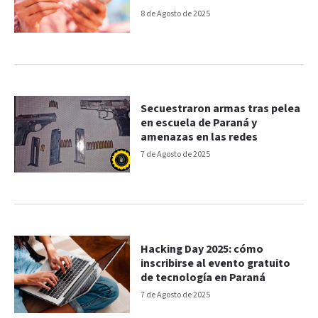
sumarse
8 de Agosto de 2025
Secuestraron armas tras pelea
en escuela de Paraná y
amenazas en las redes
7 de Agosto de 2025
Hacking Day 2025: cómo
inscribirse al evento gratuito
de tecnología en Paraná
7 de Agosto de 2025