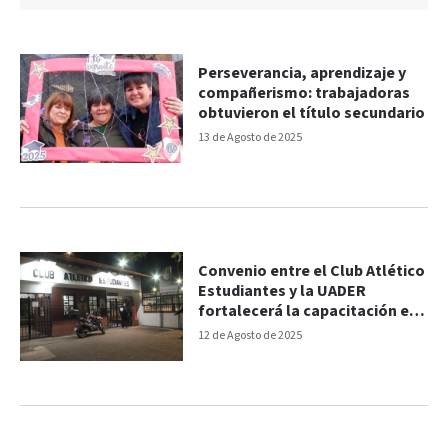
Perseverancia, aprendizaje y
compañerismo: trabajadoras
obtuvieron el título secundario
13 de Agosto de 2025
Convenio entre el Club Atlético
Estudiantes y la UADER
fortalecerá la capacitación en
salud
12 de Agosto de 2025