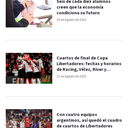
Seis de cada diez alumnos
creen que la economía
condiciona su futuro
25 de Agosto de 2025
Cuartos de final de Copa
Libertadores: fechas y horarios
de Racing, Vélez, River y
Estudiantes
22 de Agosto de 2025
Con cuatro equipos
argentinos, así quedó el cuadro
de cuartos de Libertadores