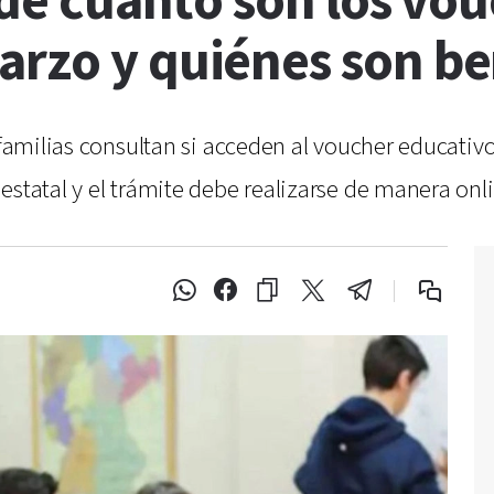
: de cuánto son los vo
rzo y quiénes son be
 familias consultan si acceden al voucher educativo
estatal y el trámite debe realizarse de manera onl