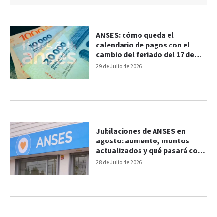
ANSES: cómo queda el
calendario de pagos con el
cambio del feriado del 17 de
agosto
29 de Julio de 2026
Jubilaciones de ANSES en
agosto: aumento, montos
actualizados y qué pasará con
el bono de $70.000
28 de Julio de 2026