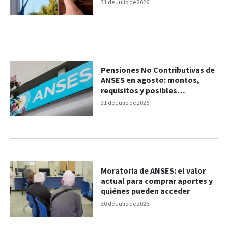
31 de Julio de 2026
Pensiones No Contributivas de
ANSES en agosto: montos,
requisitos y posibles
suspensiones
31 de Julio de 2026
Moratoria de ANSES: el valor
actual para comprar aportes y
quiénes pueden acceder
30 de Julio de 2026