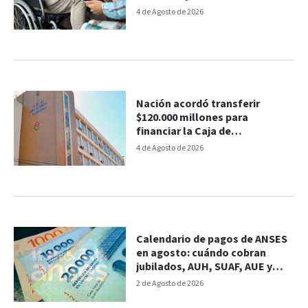
en agosto
4 de Agosto de 2026
Nación acordó transferir
$120.000 millones para
financiar la Caja de
Jubilaciones de Entre Ríos
4 de Agosto de 2026
Calendario de pagos de ANSES
en agosto: cuándo cobran
jubilados, AUH, SUAF, AUE y
PNC
2 de Agosto de 2026