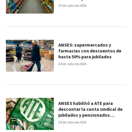
25 de Julio de 2026
ANSES: supermercados y
farmacias con descuentos de
hasta 50% para jubilados
24 de Julio de 2026
ANSES habilitó a ATE para
descontar la cuota sindical de
jubilados y pensionados
afiliados
24 de Julio de 2026