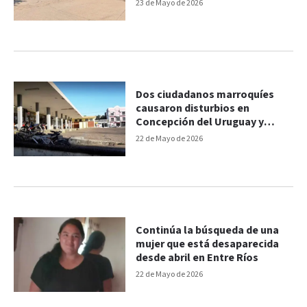
23 de Mayo de 2026
Dos ciudadanos marroquíes
causaron disturbios en
Concepción del Uruguay y
serán expulsados del país
22 de Mayo de 2026
Continúa la búsqueda de una
mujer que está desaparecida
desde abril en Entre Ríos
22 de Mayo de 2026