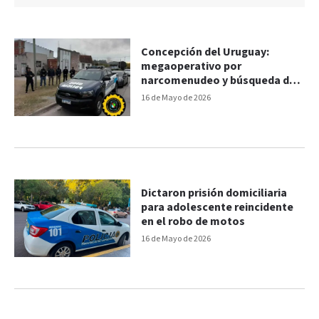
Concepción del Uruguay:
megaoperativo por
narcomenudeo y búsqueda de
prófugo por homicidio
16 de Mayo de 2026
Dictaron prisión domiciliaria
para adolescente reincidente
en el robo de motos
16 de Mayo de 2026