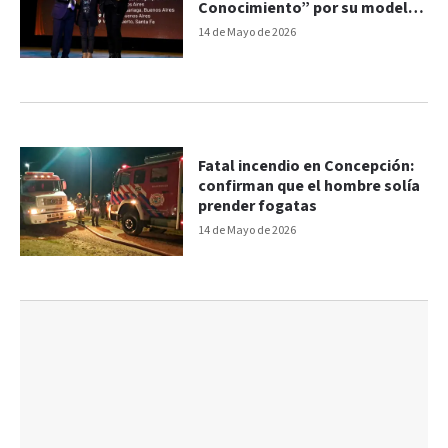
Conocimiento” por su modelo
de innovación y desarrollo
14 de Mayo de 2026
Fatal incendio en Concepción:
confirman que el hombre solía
prender fogatas
14 de Mayo de 2026