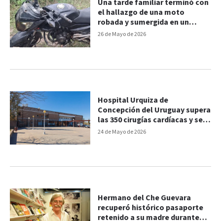
Una tarde familiar terminó con
el hallazgo de una moto
robada y sumergida en un
arroyo
26 de Mayo de 2026
Hospital Urquiza de
Concepción del Uruguay supera
las 350 cirugías cardíacas y se
posiciona como referente
24 de Mayo de 2026
regional
Hermano del Che Guevara
recuperó histórico pasaporte
retenido a su madre durante