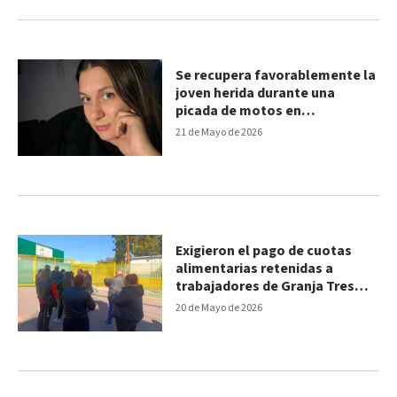
Se recupera favorablemente la
joven herida durante una
picada de motos en
Concepción del Uruguay
21 de Mayo de 2026
Exigieron el pago de cuotas
alimentarias retenidas a
trabajadores de Granja Tres
Arroyos
20 de Mayo de 2026