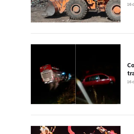
16 
Co
tr
16 