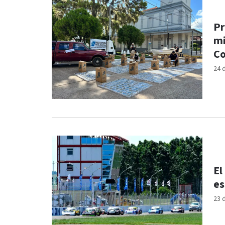
Pr
mi
Co
24 
El
es
23 