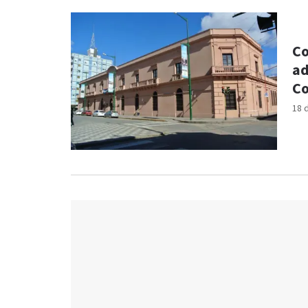
Co
ad
Co
18 