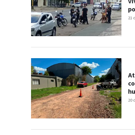
vi
po
21 
At
co
hu
20 