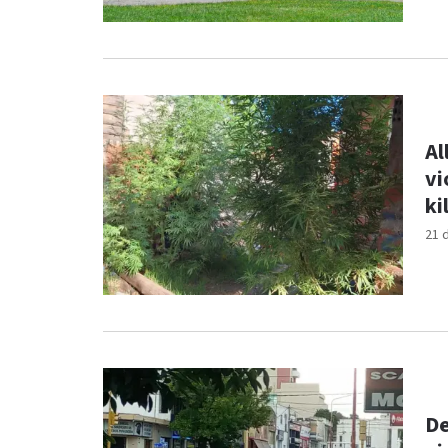
Al
vi
ki
21 
De