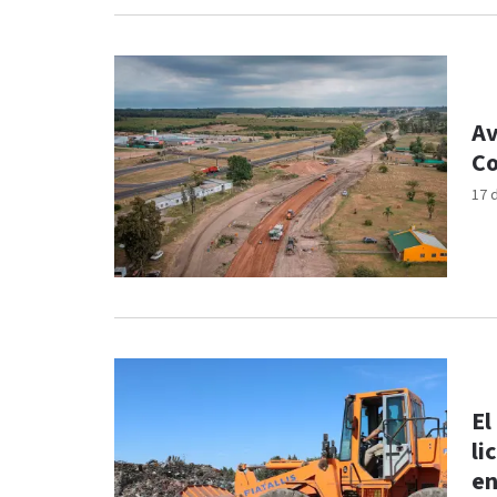
Av
Co
17 
El
li
en