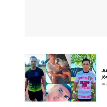
Ju
jó
18 