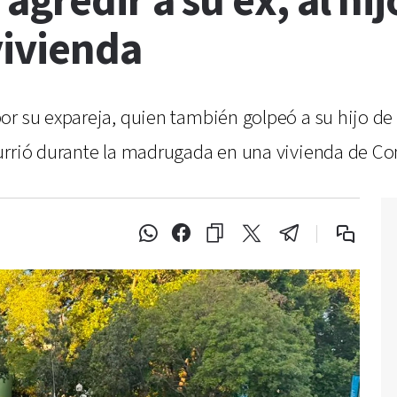
gredir a su ex, al hij
vivienda
or su expareja, quien también golpeó a su hijo d
currió durante la madrugada en una vivienda de C