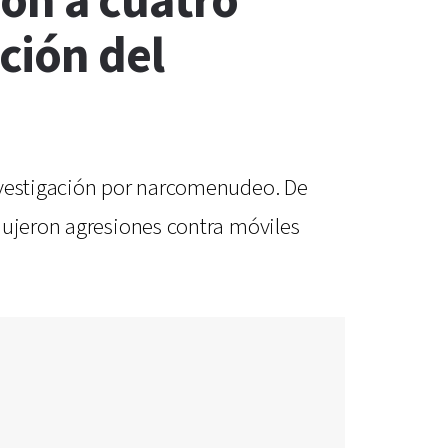
on a cuatro
ción del
investigación por narcomenudeo. De
dujeron agresiones contra móviles