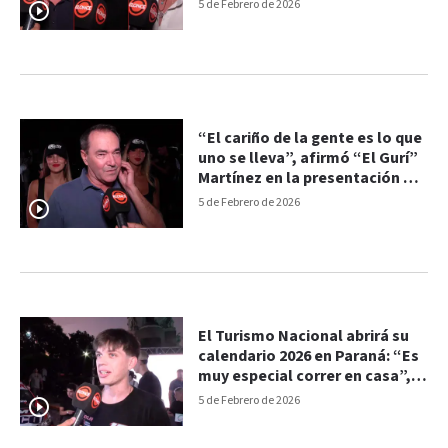
Nacional del Mate y del TN
5 de Febrero de 2026
“El cariño de la gente es lo que
uno se lleva”, afirmó “El Gurí”
Martínez en la presentación del
TN en Paraná
5 de Febrero de 2026
El Turismo Nacional abrirá su
calendario 2026 en Paraná: “Es
muy especial correr en casa”,
aseguró Exequiel Bastidas
5 de Febrero de 2026