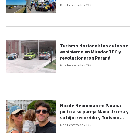
8 de Febrero de 2026
Turismo Nacional: los autos se
exhibieron en Mirador TEC y
revolucionaron Paraná
6 de Febrero de 2026
Nicole Neumman en Paraná
junto a su pareja Manu Urcera y
su hijo: recorrido y Turismo
Nacional
6 de Febrero de 2026