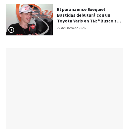
El paranaense Exequiel
Bastidas debutará con un
Toyota Yaris en TN: “Busco ser
protagonista”
22 de Enero de 2026