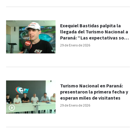
Exequiel Bastidas palpita la
llegada del Turismo Nacional a
Paraná: “Las expectativas son
las mejores”
29 de Enero de 2026
Turismo Nacional en Paraná:
presentaron la primera fecha y
esperan miles de visitantes
29 de Enero de 2026