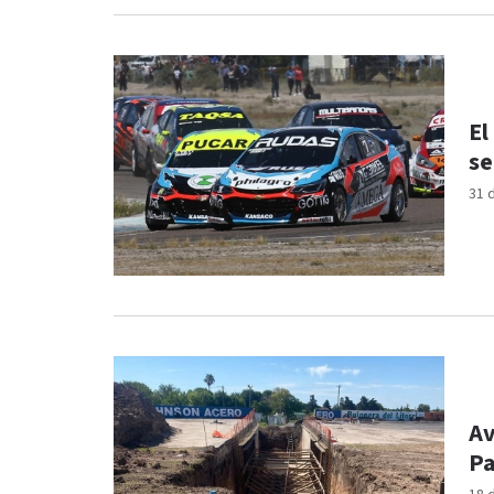
El
se
31 
Av
Pa