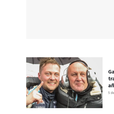
Ga
tr
a
5 d