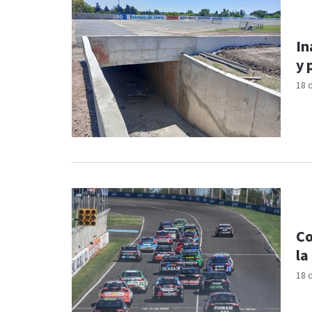
In
y 
18 
Co
la
18 