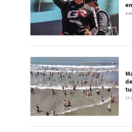
en
4 d
Ma
de
tu
27 