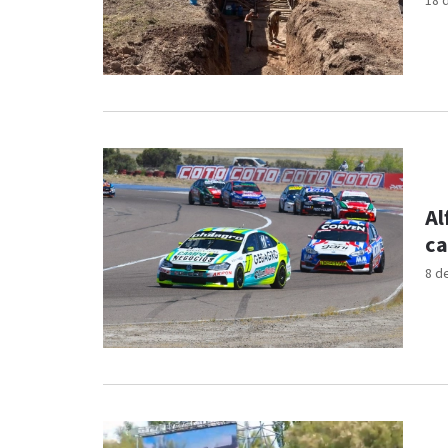
18 
Al
ca
8 d