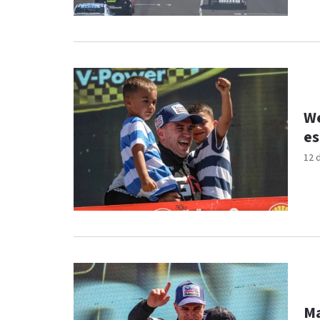
We
es
12 
Ma