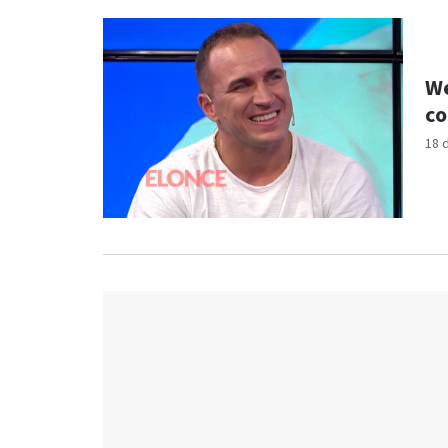
We
co
18 