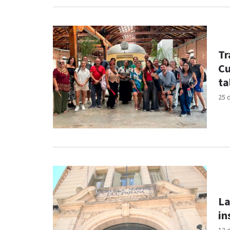
Tr
Cu
ta
25 
La
in