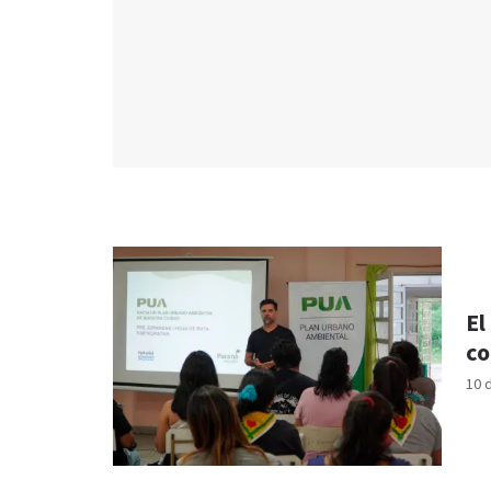
El
co
10 