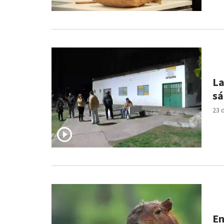
La
sá
23 
En