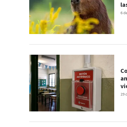
la
6 d
Co
an
vi
29 