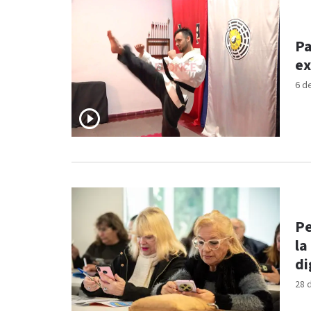
Pa
ex
6 d
Pe
la
di
28 