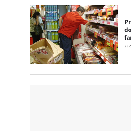
Pr
do
fa
23 