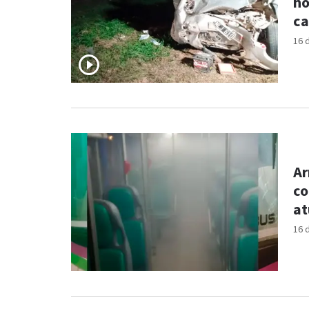
ho
ca
16 
Ar
co
at
16 