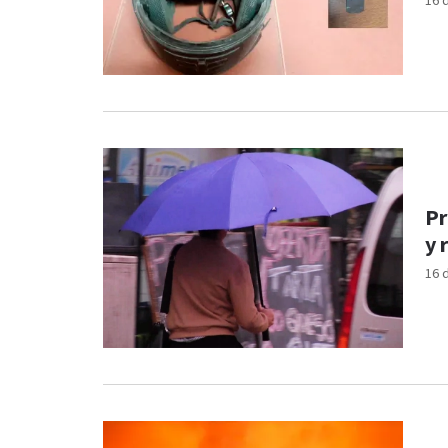
16 
Pr
y 
16 