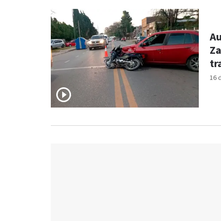
Au
Za
tr
16 