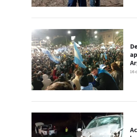
De
ap
Ar
16 
Ac