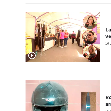
La
ve
16 
Ro
ar