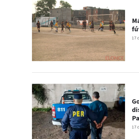
Má
fú
17 
Go
di
Pa
17 