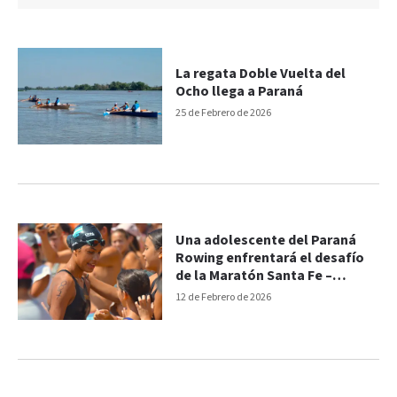
La regata Doble Vuelta del
Ocho llega a Paraná
25 de Febrero de 2026
Una adolescente del Paraná
Rowing enfrentará el desafío
de la Maratón Santa Fe –
Coronda
12 de Febrero de 2026