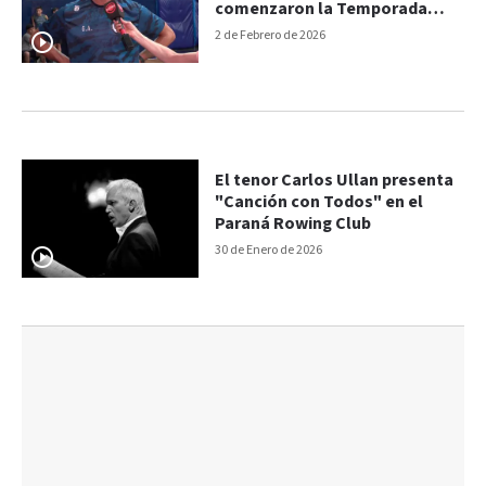
comenzaron la Temporada
2026
2 de Febrero de 2026
El tenor Carlos Ullan presenta
"Canción con Todos" en el
Paraná Rowing Club
30 de Enero de 2026