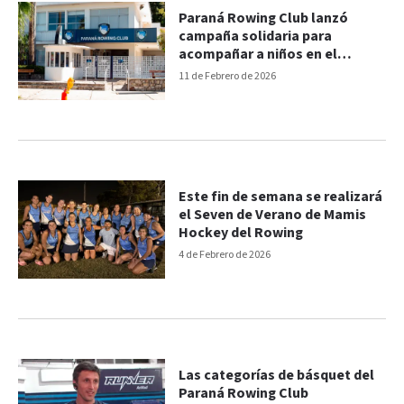
Paraná Rowing Club lanzó
campaña solidaria para
acompañar a niños en el
regreso a clases
11 de Febrero de 2026
Este fin de semana se realizará
el Seven de Verano de Mamis
Hockey del Rowing
4 de Febrero de 2026
Las categorías de básquet del
Paraná Rowing Club