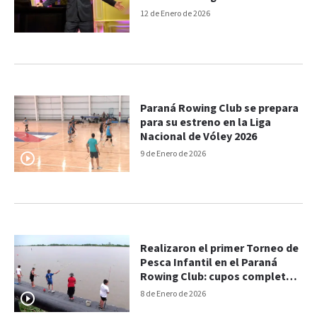
12 de Enero de 2026
Paraná Rowing Club se prepara
para su estreno en la Liga
Nacional de Vóley 2026
9 de Enero de 2026
Realizaron el primer Torneo de
Pesca Infantil en el Paraná
Rowing Club: cupos completos
y premios en efectivo
8 de Enero de 2026