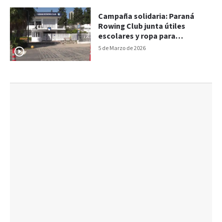
Campaña solidaria: Paraná
Rowing Club junta útiles
escolares y ropa para
merenderos de Paraná
5 de Marzo de 2026