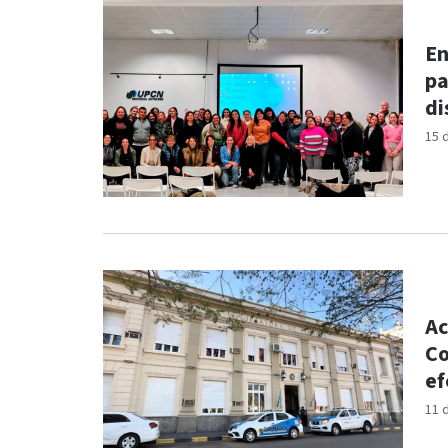
En
pa
di
15 
Ac
Co
ef
11 