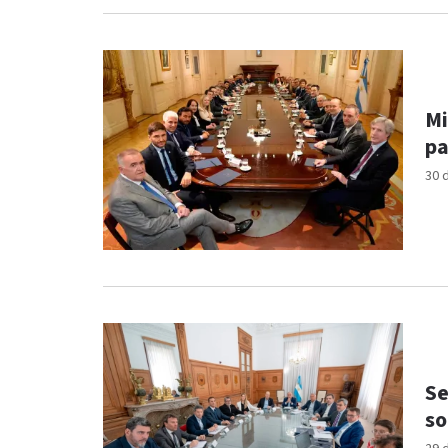
Mi
pa
30 
Se
so