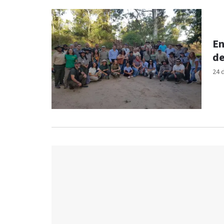
En
de
24 