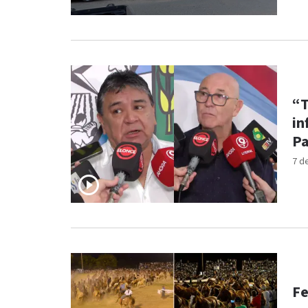
“T
in
Pa
7 d
Fe