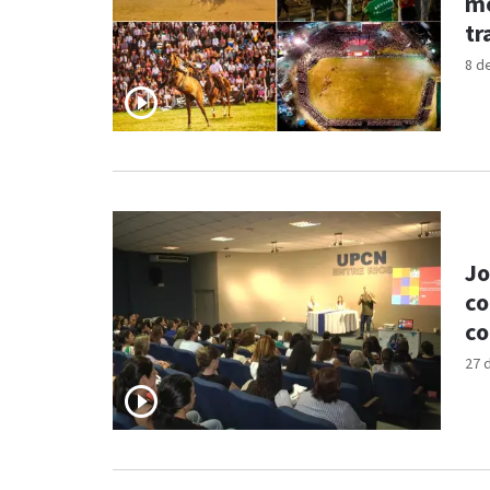
mo
tr
8 d
Jo
co
co
27 