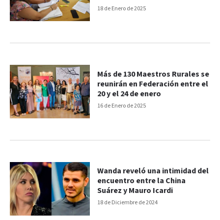
Región Centro
18 de Enero de 2025
Más de 130 Maestros Rurales se
reunirán en Federación entre el
20 y el 24 de enero
16 de Enero de 2025
Wanda reveló una intimidad del
encuentro entre la China
Suárez y Mauro Icardi
18 de Diciembre de 2024