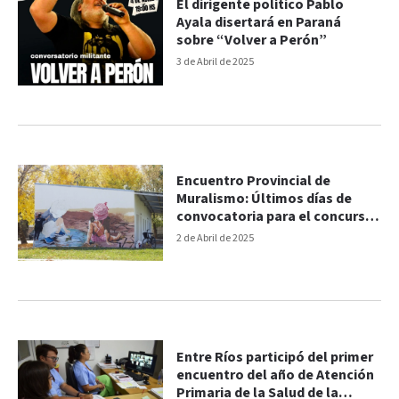
El dirigente político Pablo
Ayala disertará en Paraná
sobre “Volver a Perón”
3 de Abril de 2025
Encuentro Provincial de
Muralismo: Últimos días de
convocatoria para el concurso
de bocetos
2 de Abril de 2025
Entre Ríos participó del primer
encuentro del año de Atención
Primaria de la Salud de la