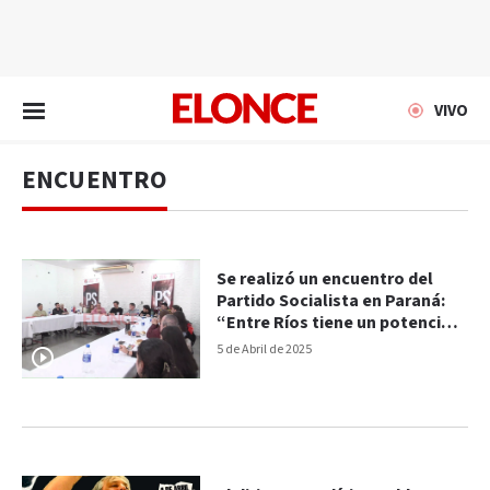
EN VIVO
VIVO
ENCUENTRO
Se realizó un encuentro del
Partido Socialista en Paraná:
“Entre Ríos tiene un potencial
enorme”
5 de Abril de 2025