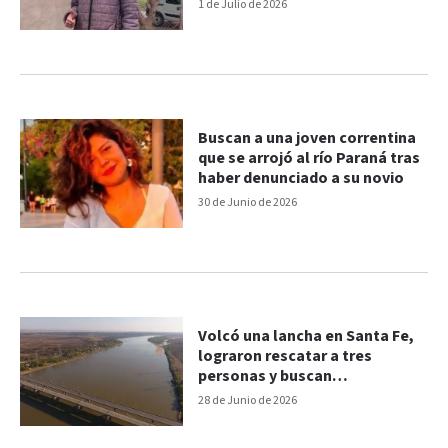
1 de Julio de 2026
Buscan a una joven correntina
que se arrojó al río Paraná tras
haber denunciado a su novio
30 de Junio de 2026
Volcó una lancha en Santa Fe,
lograron rescatar a tres
personas y buscan
intensamente a un hombre
28 de Junio de 2026