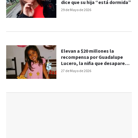
dice que su hija “está dormida”
29 de Mayo de 2026
Elevan a $20 millones la
recompensa por Guadalupe
Lucero, la niña que desapareció
en San Luis en 2021
27 de Mayo de 2026