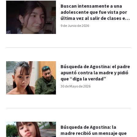
Buscan intensamente a una
adolescente que fue vista por
última vez al salir de clases en
Córdoba
9 de Junio de 2026
Búsqueda de Agostina: el padre
apuntó contra la madre y pidió
que “diga la verdad”
30 de Mayo de 2026
Búsqueda de Agostina: la
madre recibió un mensaje que