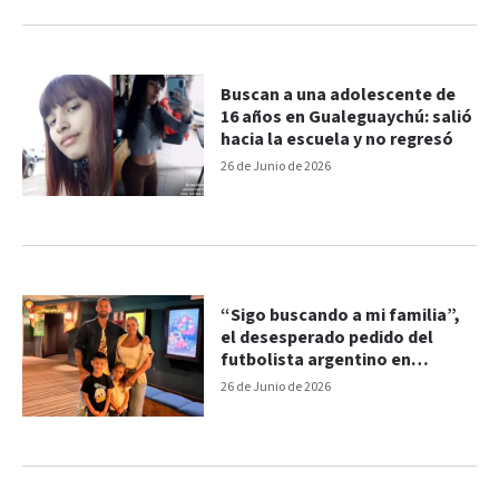
Buscan a una adolescente de
16 años en Gualeguaychú: salió
hacia la escuela y no regresó
26 de Junio de 2026
“Sigo buscando a mi familia”,
el desesperado pedido del
futbolista argentino en
Venezuela
26 de Junio de 2026