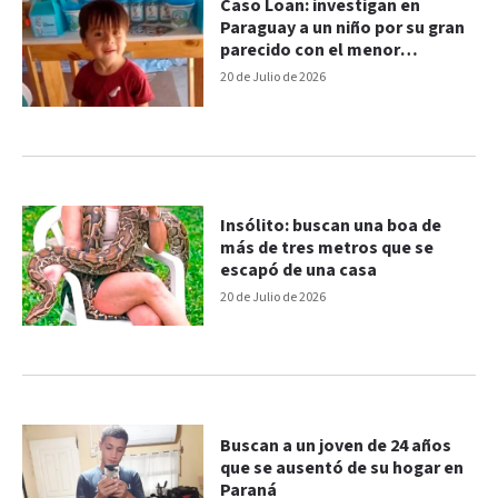
Caso Loan: investigan en
Paraguay a un niño por su gran
parecido con el menor
desaparecido
20 de Julio de 2026
Insólito: buscan una boa de
más de tres metros que se
escapó de una casa
20 de Julio de 2026
Buscan a un joven de 24 años
que se ausentó de su hogar en
Paraná