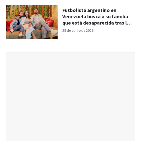
Futbolista argentino en
Venezuela busca a su familia
que está desaparecida tras los
terremotos
25 de Junio de 2026