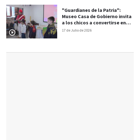
"Guardianes de la Patria":
Museo Casa de Gobierno invita
a los chicos a convertirse en
granaderos por un día
17 de Julio de 2026