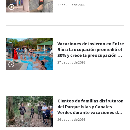
inspecciones
27 de Julio de 2026
Vacaciones de invierno en Entre
Ríos: la ocupación promedió el
30% y crece la preocupación en
el sector
27 de Julio de 2026
Cientos de familias disfrutaron
del Parque Islas y Canales
Verdes durante vacaciones de
invierno
26 de Julio de 2026