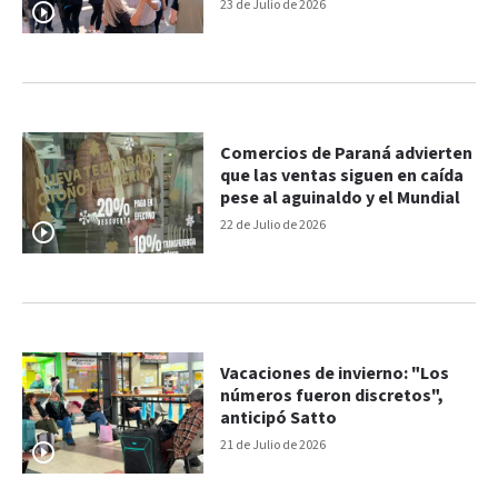
popular
23 de Julio de 2026
Comercios de Paraná advierten
que las ventas siguen en caída
pese al aguinaldo y el Mundial
22 de Julio de 2026
Vacaciones de invierno: "Los
números fueron discretos",
anticipó Satto
21 de Julio de 2026