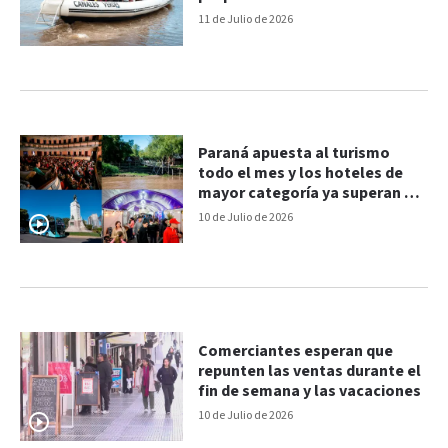
actividades gratuitas
11 de Julio de 2026
Paraná apuesta al turismo
todo el mes y los hoteles de
mayor categoría ya superan el
60% de ocupación
10 de Julio de 2026
Comerciantes esperan que
repunten las ventas durante el
fin de semana y las vacaciones
10 de Julio de 2026