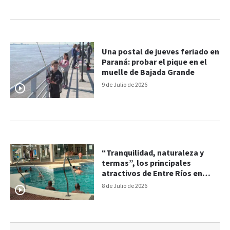
Una postal de jueves feriado en
Paraná: probar el pique en el
muelle de Bajada Grande
9 de Julio de 2026
“Tranquilidad, naturaleza y
termas”, los principales
atractivos de Entre Ríos en
vacaciones
8 de Julio de 2026