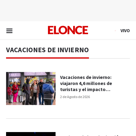
EN VIVO
VIVO
VACACIONES DE INVIERNO
Vacaciones de invierno:
viajaron 4,6 millones de
turistas y el impacto
económico superó los $2,1
2 de Agosto de 2026
billones