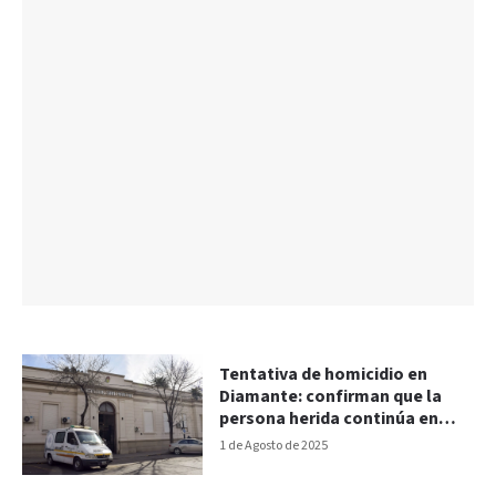
Tentativa de homicidio en
Diamante: confirman que la
persona herida continúa en
estado crítico
1 de Agosto de 2025