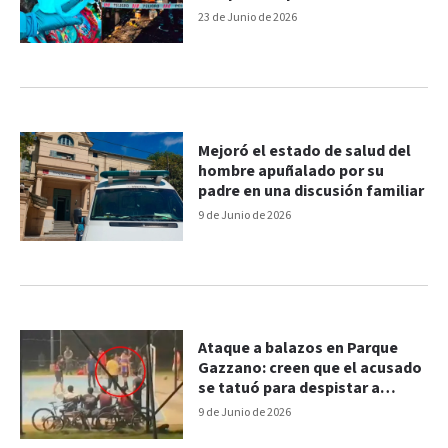
Capibá
23 de Junio de 2026
Mejoró el estado de salud del
hombre apuñalado por su
padre en una discusión familiar
9 de Junio de 2026
Ataque a balazos en Parque
Gazzano: creen que el acusado
se tatuó para despistar a
testigos
9 de Junio de 2026