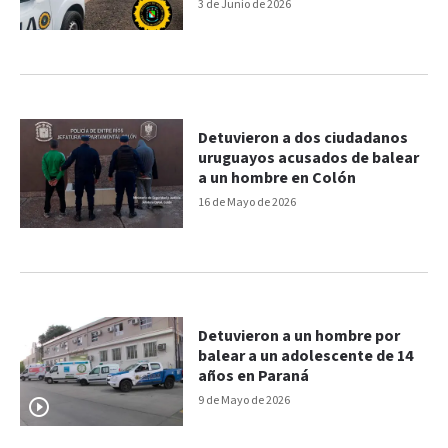
hombre que hirió a un
3 de Junio de 2026
comisario
Detuvieron a dos ciudadanos
uruguayos acusados de balear
a un hombre en Colón
16 de Mayo de 2026
Detuvieron a un hombre por
balear a un adolescente de 14
años en Paraná
9 de Mayo de 2026