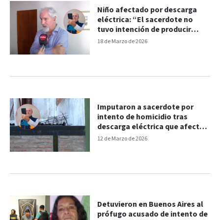
Niño afectado por descarga
eléctrica: “El sacerdote no
tuvo intención de producir
daños”
18 de Marzo de 2026
Imputaron a sacerdote por
intento de homicidio tras
descarga eléctrica que afectó
a un niño
12 de Marzo de 2026
Detuvieron en Buenos Aires al
prófugo acusado de intento de