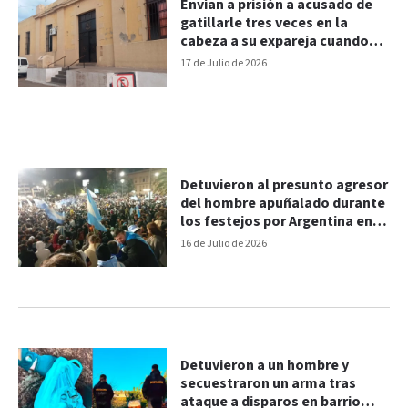
Envían a prisión a acusado de
gatillarle tres veces en la
cabeza a su expareja cuando
cumplía domiciliaria
17 de Julio de 2026
Detuvieron al presunto agresor
del hombre apuñalado durante
los festejos por Argentina en
Paraná
16 de Julio de 2026
Detuvieron a un hombre y
secuestraron un arma tras
ataque a disparos en barrio