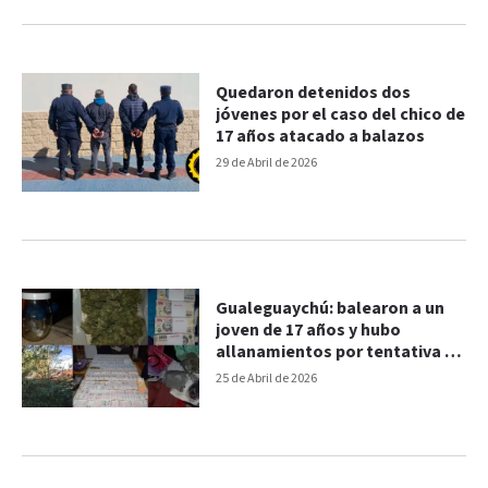
Quedaron detenidos dos
jóvenes por el caso del chico de
17 años atacado a balazos
29 de Abril de 2026
Gualeguaychú: balearon a un
joven de 17 años y hubo
allanamientos por tentativa de
homicidio
25 de Abril de 2026