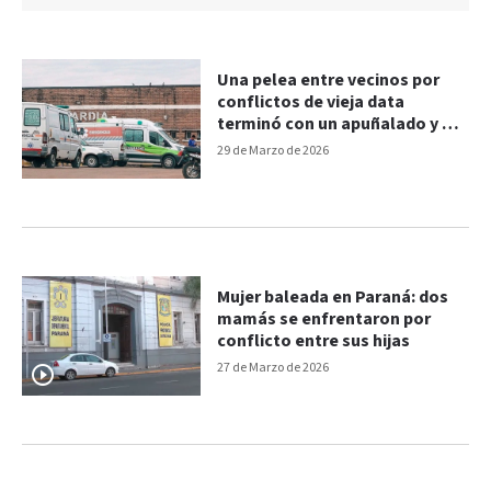
Una pelea entre vecinos por
conflictos de vieja data
terminó con un apuñalado y un
detenido
29 de Marzo de 2026
Mujer baleada en Paraná: dos
mamás se enfrentaron por
conflicto entre sus hijas
27 de Marzo de 2026