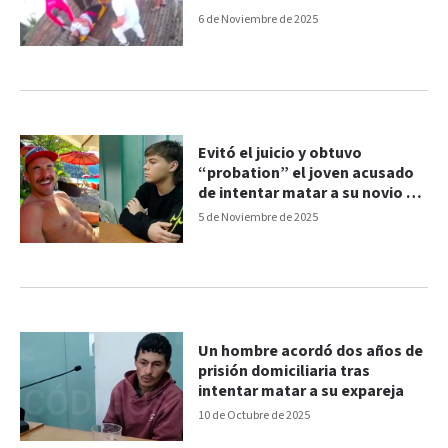
milagro”
6 de Noviembre de 2025
Evitó el juicio y obtuvo
“probation” el joven acusado
de intentar matar a su novio en
Paraná
5 de Noviembre de 2025
Un hombre acordó dos años de
prisión domiciliaria tras
intentar matar a su expareja
10 de Octubre de 2025