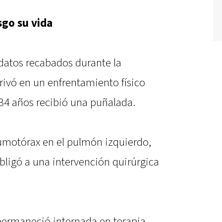
sgo su vida
datos recabados durante la
erivó en un enfrentamiento físico
 34 años recibió una puñalada.
umotórax en el pulmón izquierdo,
bligó a una intervención quirúrgica
 permaneció internada en terapia