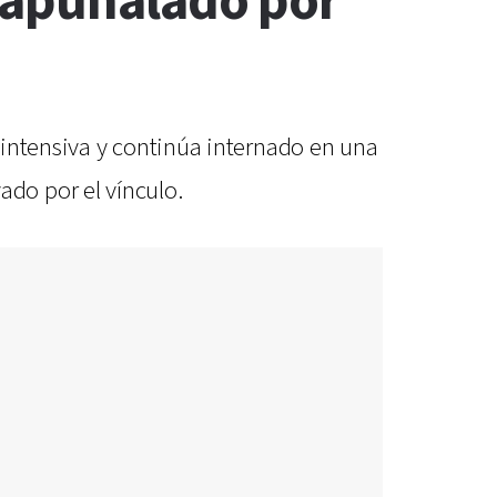
 apuñalado por
 intensiva y continúa internado en una
do por el vínculo.