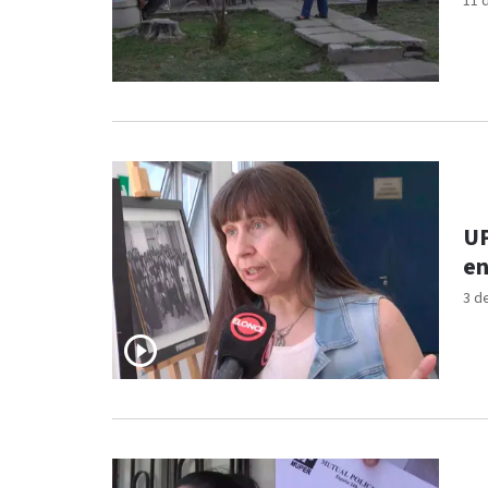
11 
UP
en
3 d