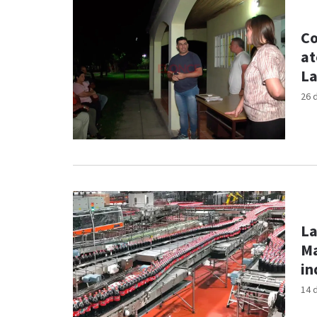
Co
at
L
26 
La
Ma
in
14 