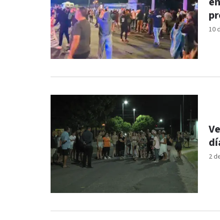
en
pr
10 
Ve
dí
2 d