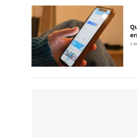
Qu
er
2 d