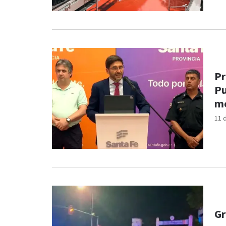
Pr
Pu
me
11 
Gr