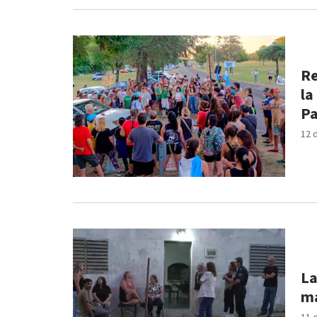
Re
la
P
12 
La
ma