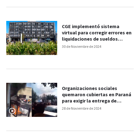
CGE implementó sistema
virtual para corregir errores en
liquidaciones de sueldos
docentes
30 de Noviembre de 2024
Organizaciones sociales
quemaron cubiertas en Paraná
para exigir la entrega de
alimentos
28 de Noviembre de 2024