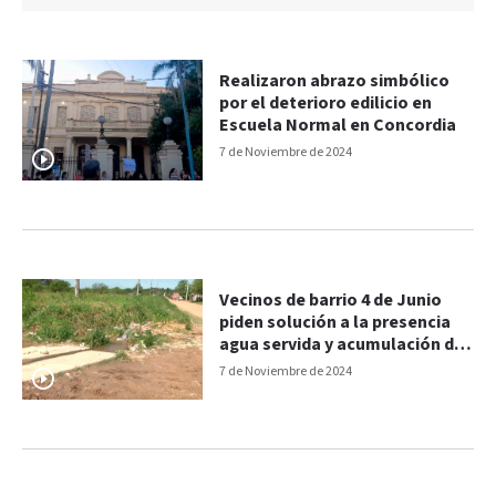
Realizaron abrazo simbólico
por el deterioro edilicio en
Escuela Normal en Concordia
7 de Noviembre de 2024
Vecinos de barrio 4 de Junio
piden solución a la presencia
agua servida y acumulación de
residuos
7 de Noviembre de 2024