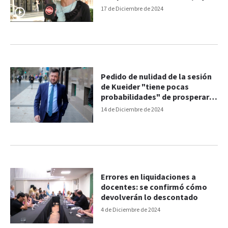
su madre
17 de Diciembre de 2024
Pedido de nulidad de la sesión
de Kueider "tiene pocas
probabilidades" de prosperar,
según abogado
14 de Diciembre de 2024
Errores en liquidaciones a
docentes: se confirmó cómo
devolverán lo descontado
4 de Diciembre de 2024