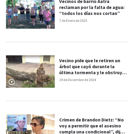
Vecinos de barrio Aatra
reclaman por la falta de agua:
“todos los días nos cortan”
7 de Enero de 2025
Vecino pide que le retiren un
árbol que cayó durante la
última tormenta y le obstruye
el garaje
19 de Diciembre de 2024
Crimen de Brandon Dietz: “No
voy a permitir que el asesino
cumpla una condicional”, dijo