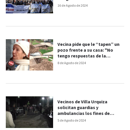
16 de Agosto de 2024
Vecina pide que le “tapen” un
pozo frente a su casa: "No
tengo respuestas de la
municipalidad"
8 de Agosto de 2024
Vecinos de Villa Urquiza
solicitan guardias y
ambulancias los fines de
semana
5 de Agosto de 2024