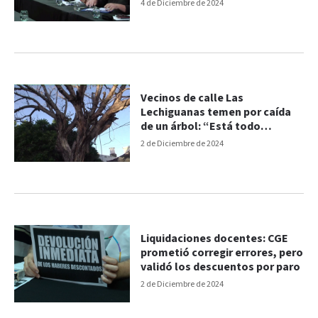
4 de Diciembre de 2024
Vecinos de calle Las
Lechiguanas temen por caída
de un árbol: “Está todo
descascarado”
2 de Diciembre de 2024
Liquidaciones docentes: CGE
prometió corregir errores, pero
validó los descuentos por paro
2 de Diciembre de 2024