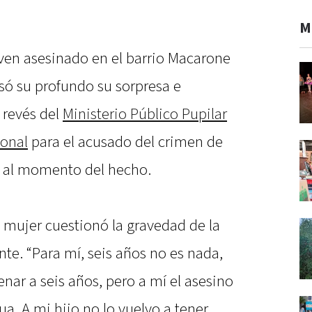
M
oven asesinado en el barrio Macarone
esó su profundo su sorpresa e
 revés del
Ministerio Público Pupilar
ional
para el acusado del crimen de
r al momento del hecho.
la mujer cuestionó la gravedad de la
nte. “Para mí, seis años no es nada,
nar a seis años, pero a mí el asesino
. A mi hijo no lo vuelvo a tener