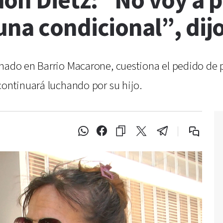
n Dietz: “No voy a p
una condicional”, dij
nado en Barrio Macarone, cuestiona el pedido de p
continuará luchando por su hijo.