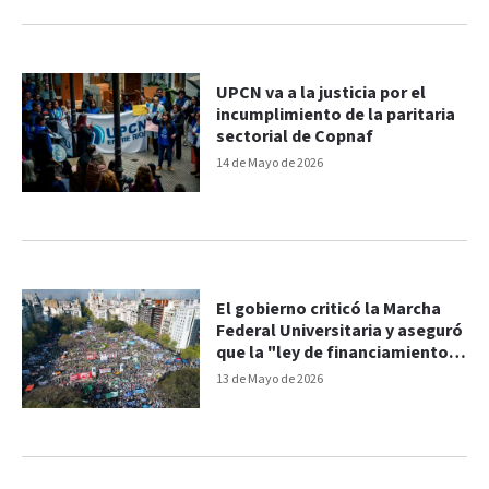
UPCN va a la justicia por el
incumplimiento de la paritaria
sectorial de Copnaf
14 de Mayo de 2026
El gobierno criticó la Marcha
Federal Universitaria y aseguró
que la "ley de financiamiento
nació muerta"
13 de Mayo de 2026