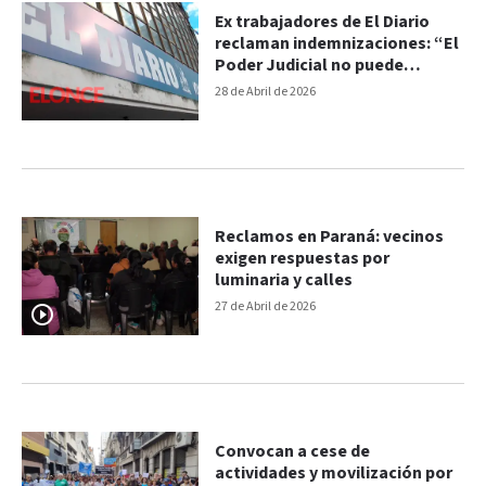
Ex trabajadores de El Diario
reclaman indemnizaciones: “El
Poder Judicial no puede
permanecer ajeno”
28 de Abril de 2026
Reclamos en Paraná: vecinos
exigen respuestas por
luminaria y calles
27 de Abril de 2026
Convocan a cese de
actividades y movilización por