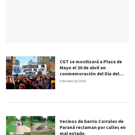
CGT se movilizará a Plaza de
Mayo el 30 de abril en
conmemoración del Día del
Trabajador
9 de Abril de 2026
Vecinos de barrio Corrales de
Paraná reclaman por calles en
mal estado