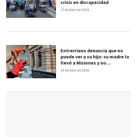
crisis en discapacidad
17 de Abril de 2026
Entrerriano denuncia que no
puede ver a su hijo: su madre lo
llevó a Misiones y no
regresaron
14 de Abril de 2026