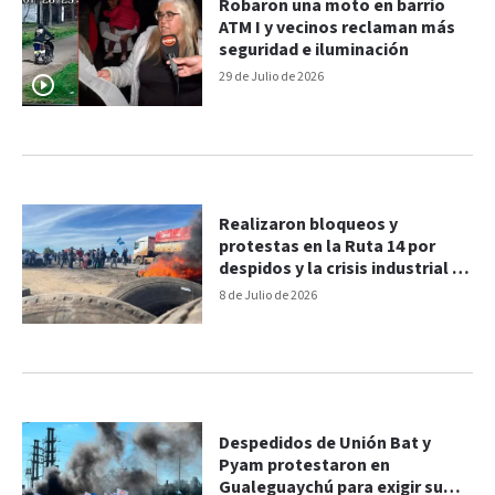
Robaron una moto en barrio
ATM I y vecinos reclaman más
seguridad e iluminación
29 de Julio de 2026
Realizaron bloqueos y
protestas en la Ruta 14 por
despidos y la crisis industrial en
Gualeguaychú
8 de Julio de 2026
Despedidos de Unión Bat y
Pyam protestaron en
Gualeguaychú para exigir su