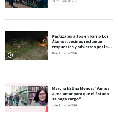
adeudados
24 de Junio de 2026
Pastizales altos en barrio Los
Álamos: vecinos reclaman
respuestas y advierten por la
inseguridad
8 de Junio de 2026
Marcha Ni Una Menos: "Vamos
a reclamar para que el Estado
se haga cargo"
1 de Junio de 2026