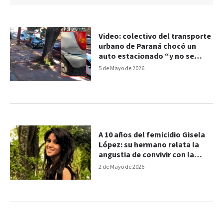
Video: colectivo del transporte
urbano de Paraná chocó un
auto estacionado “y no se
detuvo”
5 de Mayo de 2026
A 10 años del femicidio Gisela
López: su hermano relata la
angustia de convivir con la
impunidad
2 de Mayo de 2026