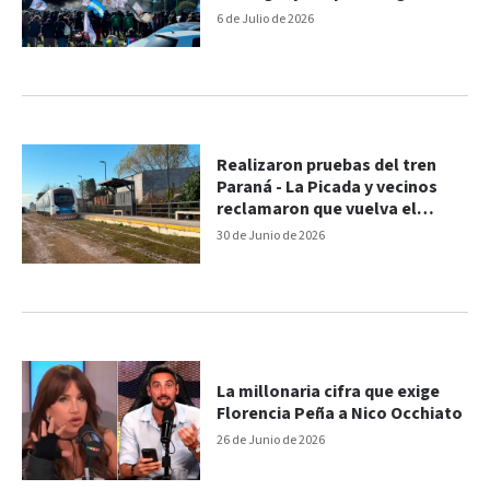
reincorporación
6 de Julio de 2026
Realizaron pruebas del tren
Paraná - La Picada y vecinos
reclamaron que vuelva el
servicio
30 de Junio de 2026
La millonaria cifra que exige
Florencia Peña a Nico Occhiato
26 de Junio de 2026