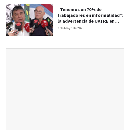
“Tenemos un 70% de
trabajadores en informalidad”:
la advertencia de UATRE en
Paraná
7 de Mayo de 2026