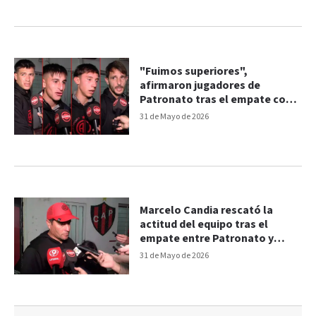
"Fuimos superiores",
afirmaron jugadores de
Patronato tras el empate con
Tristán Suárez
31 de Mayo de 2026
Marcelo Candia rescató la
actitud del equipo tras el
empate entre Patronato y
Tristán Suárez
31 de Mayo de 2026