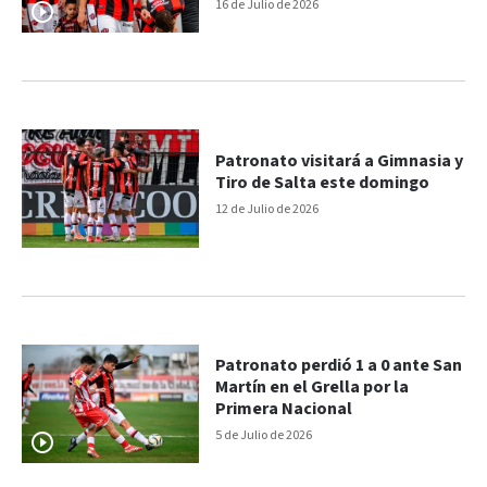
futuro
16 de Julio de 2026
Patronato visitará a Gimnasia y
Tiro de Salta este domingo
12 de Julio de 2026
Patronato perdió 1 a 0 ante San
Martín en el Grella por la
Primera Nacional
5 de Julio de 2026