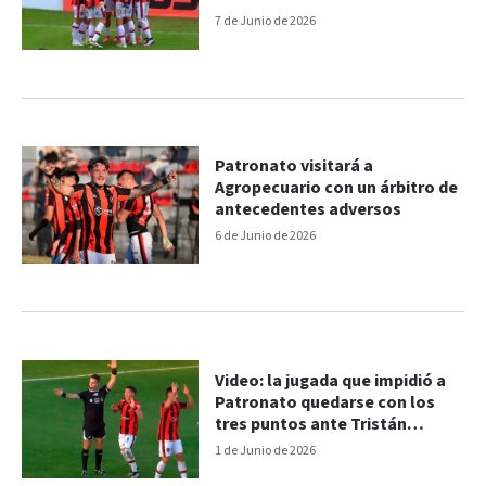
7 de Junio de 2026
Patronato visitará a
Agropecuario con un árbitro de
antecedentes adversos
6 de Junio de 2026
Video: la jugada que impidió a
Patronato quedarse con los
tres puntos ante Tristán
Suárez
1 de Junio de 2026