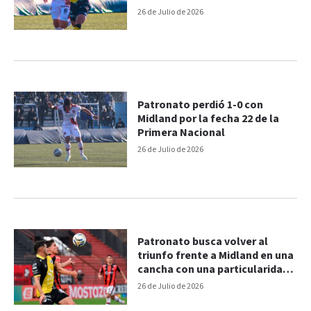
26 de Julio de 2026
Patronato perdió 1-0 con
Midland por la fecha 22 de la
Primera Nacional
26 de Julio de 2026
Patronato busca volver al
triunfo frente a Midland en una
cancha con una particularidad
única
26 de Julio de 2026