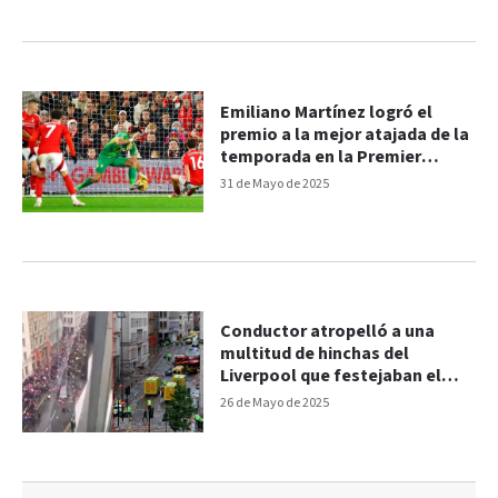
Emiliano Martínez logró el
premio a la mejor atajada de la
temporada en la Premier
League
31 de Mayo de 2025
Conductor atropelló a una
multitud de hinchas del
Liverpool que festejaban el
título: video
26 de Mayo de 2025