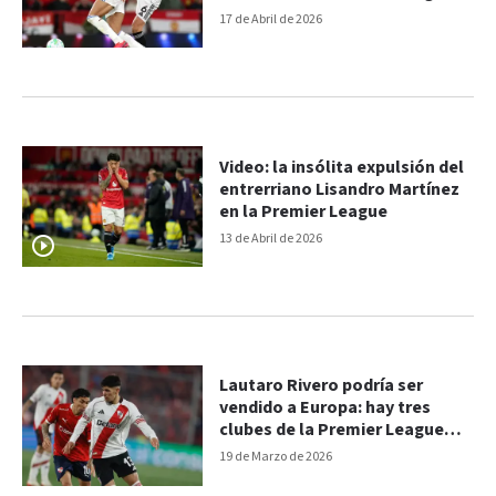
17 de Abril de 2026
Video: la insólita expulsión del
entrerriano Lisandro Martínez
en la Premier League
13 de Abril de 2026
Lautaro Rivero podría ser
vendido a Europa: hay tres
clubes de la Premier League
interesados
19 de Marzo de 2026