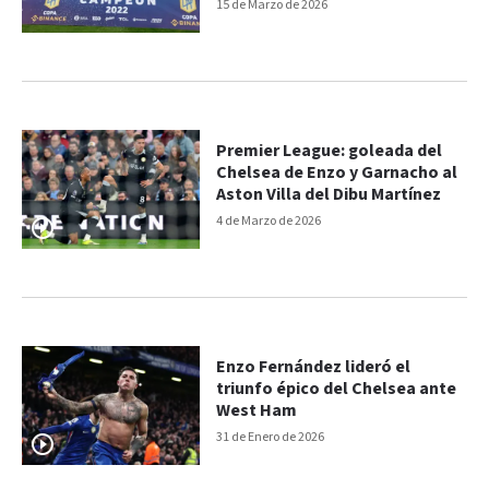
fortuna
15 de Marzo de 2026
Premier League: goleada del
Chelsea de Enzo y Garnacho al
Aston Villa del Dibu Martínez
4 de Marzo de 2026
Enzo Fernández lideró el
triunfo épico del Chelsea ante
West Ham
31 de Enero de 2026