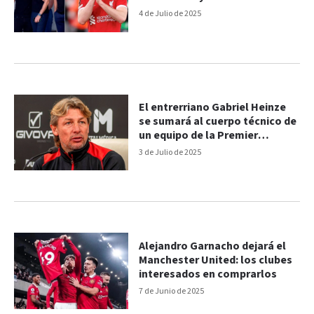
presidente de Portugal
4 de Julio de 2025
El entrerriano Gabriel Heinze
se sumará al cuerpo técnico de
un equipo de la Premier
League: de cuál se trata
3 de Julio de 2025
Alejandro Garnacho dejará el
Manchester United: los clubes
interesados en comprarlos
7 de Junio de 2025