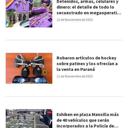
Detenidos, armas, celulares y
dinero: el detalle de todo lo
secuestrado en megaoperativo
en Concordia
12 de Noviembre de 2025
Robaron artículos de hockey
sobre patines y los ofrecían a
la venta en Paraná
11 de Noviembre de 2025
Exhiben en plaza Mansilla más
de 40 vehículos que serán
incorporados a la Policía de