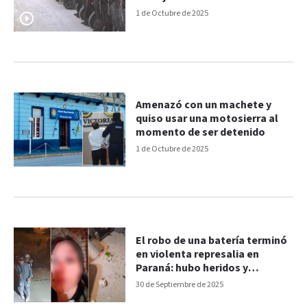
1 de Octubre de 2025
Amenazó con un machete y
quiso usar una motosierra al
momento de ser detenido
1 de Octubre de 2025
El robo de una batería terminó
en violenta represalia en
Paraná: hubo heridos y
destrozos
30 de Septiembre de 2025