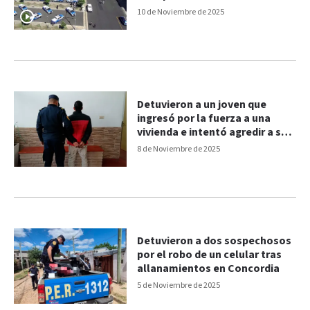
Entre Ríos
10 de Noviembre de 2025
Detuvieron a un joven que
ingresó por la fuerza a una
vivienda e intentó agredir a su
ex pareja
8 de Noviembre de 2025
Detuvieron a dos sospechosos
por el robo de un celular tras
allanamientos en Concordia
5 de Noviembre de 2025